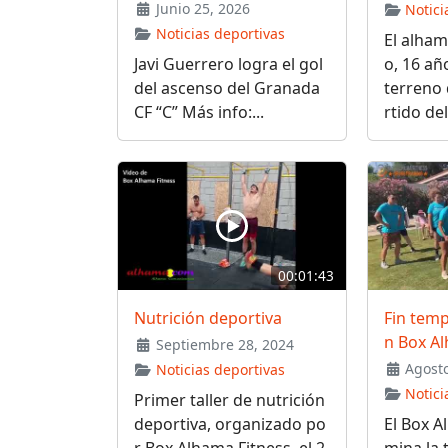
Junio 25, 2026
Notici
Noticias deportivas
El alham
Javi Guerrero logra el gol
o, 16 año
del ascenso del Granada
terreno 
CF “C” Más info:...
rtido de
00:01:43
Nutrición deportiva
Fin tem
n Box Al
Septiembre 28, 2024
Agosto
Noticias deportivas
Notici
Primer taller de nutrición
deportiva, organizado po
El Box A