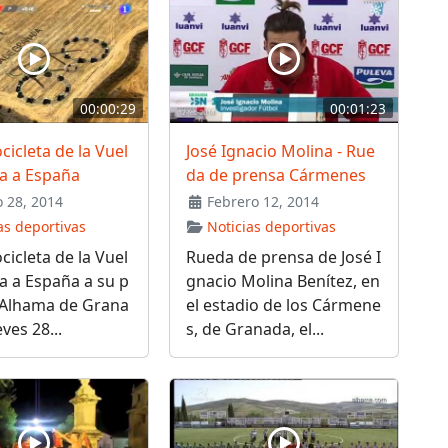
00:00:29
00:01:23
cicleta de la Vuel
José Ignacio Molina - Rue
sta a España
da de prensa Cármenes
 28, 2014
Febrero 12, 2014
as deportivas
Noticias deportivas
cicleta de la Vuel
Rueda de prensa de José I
sta a España a su p
gnacio Molina Benítez, en
 Alhama de Grana
el estadio de los Cármene
eves 28...
s, de Granada, el...