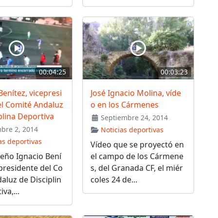
00:04:25
00:03:23
Benítez, vicepresi
José Ignacio Molina, víde
el Comité Andaluz
o en los Cármenes
plina Deportiva
Septiembre 24, 2014
bre 2, 2014
Noticias deportivas
as deportivas
Vídeo que se proyectó en
eño Ignacio Bení
el campo de los Cármene
epresidente del Co
s, del Granada CF, el miér
aluz de Disciplin
coles 24 de...
va,...