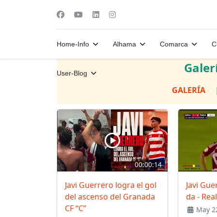
Home-Info
Alhama
Comarca
C
Galer
User-Blog
GALERÍA
00:00:14
Javi Guerrero logra el gol
Javi Gue
del ascenso del Granada
da - Rea
CF “C”
May 22