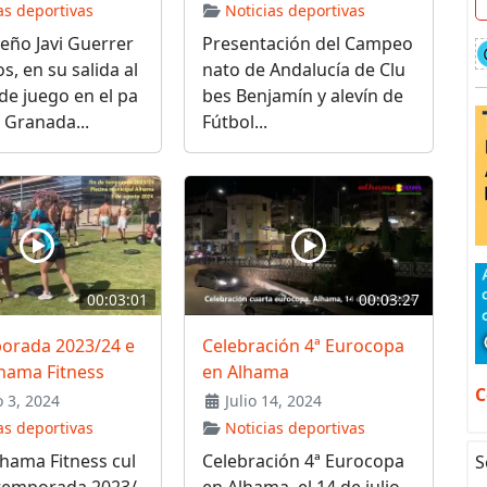
as deportivas
Noticias deportivas
eño Javi Guerrer
Presentación del Campeo
s, en su salida al
nato de Andalucía de Clu
de juego en el pa
bes Benjamín y alevín de
l Granada...
Fútbol...
00:03:01
00:03:27
porada 2023/24 e
Celebración 4ª Eurocopa
hama Fitness
en Alhama
C
 3, 2024
Julio 14, 2024
as deportivas
Noticias deportivas
lhama Fitness cul
Celebración 4ª Eurocopa
S