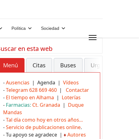
Política
Sociedad
uscar en esta web
Menú
Citas
Buses
Urgencias
-
Ausencias
| Agenda |
Vídeos
-
Telegram 628 669 460
|
Contactar
-
El tiempo en Alhama
|
Loterías
-
Farmacias:
Ct. Granada
|
Duque
Mandas
-
Tal día como hoy en otros años...
-
Servicio de publicaciones online
.
- Tu apoyo se agradece |
♦
Autores