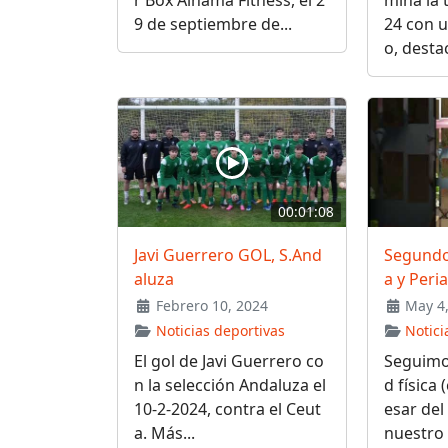
r Box Alhama Fitness, el 2
mina la
9 de septiembre de...
24 con u
o, desta
00:01:08
Javi Guerrero GOL, S.And
Segundo
aluza
a y Peri
Febrero 10, 2024
May 4,
Noticias deportivas
Notici
El gol de Javi Guerrero co
Seguimos
n la selección Andaluza el
d física 
10-2-2024, contra el Ceut
esar del
a. Más...
nuestro 