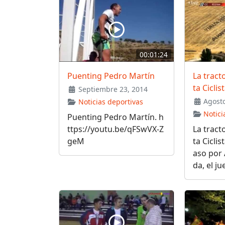
00:01:24
Puenting Pedro Martín
La tracto
ta Cicli
Septiembre 23, 2014
Agosto
Noticias deportivas
Notici
Puenting Pedro Martín. h
ttps://youtu.be/qFSwVX-Z
La tracto
geM
ta Cicli
aso por
da, el ju