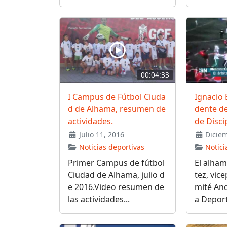
00:04:33
I Campus de Fútbol Ciuda
Ignacio 
d de Alhama, resumen de
dente d
actividades.
de Disci
Julio 11, 2016
Diciem
Noticias deportivas
Notici
Primer Campus de fútbol
El alham
Ciudad de Alhama, julio d
tez, vic
e 2016.Video resumen de
mité And
las actividades...
a Deporti