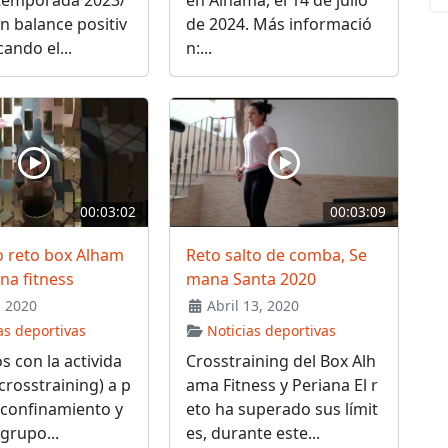
 temporada 2023/
en Alhama, el 14 de julio
n balance positiv
de 2024. Más informació
cando el...
n:...
00:03:02
00:03:09
 reto box Alham
Reto salto de comba, Se
ana fitness
mana Santa 2020
 2020
Abril 13, 2020
as deportivas
Noticias deportivas
 con la activida
Crosstraining del Box Alh
(crosstraining) a p
ama Fitness y Periana El r
 confinamiento y
eto ha superado sus límit
grupo...
es, durante este...