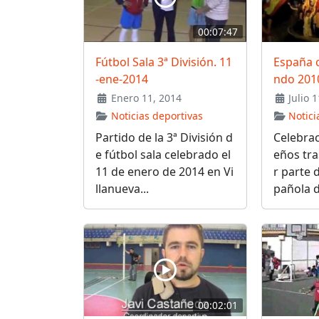
00:07:47
Fútbol Sala 3ª División. 11
España 
-ene-2014
ndo 201
Enero 11, 2014
Julio 1
Noticias deportivas
Notici
Partido de la 3ª División d
Celebrac
e fútbol sala celebrado el
eños tra
11 de enero de 2014 en Vi
r parte 
llanueva...
pañola d
00:02:01