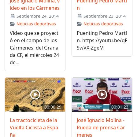
José Ignacio Molina, v
Puenting Pedro Martí
ídeo en los Cármenes
n
Septiembre 24, 2014
Septiembre 23, 2014
Noticias deportivas
Noticias deportivas
Vídeo que se proyect
Puenting Pedro Martí
ó en el campo de los
n. https://youtu.be/qF
Cármenes, del Grana
SwVX-ZgeM
da CF, el miércoles 24
de...
00:00:29
00:01:23
La tractocicleta de la
José Ignacio Molina -
Vuelta Ciclista a Espa
Rueda de prensa Cár
ña
menes