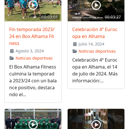
00:03:01
00:03:27
Fin temporada 2023/
Celebración 4ª Euroc
24 en Box Alhama Fit
opa en Alhama
ness
Julio 14, 2024
Agosto 3, 2024
Noticias deportivas
Noticias deportivas
Celebración 4ª Euroc
El Box Alhama Fitness
opa en Alhama, el 14
culmina la temporad
de julio de 2024. Más
a 2023/24 con un bala
información:...
nce positivo, destaca
ndo el...