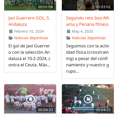
00:01:08
00:03:02
Javi Guerrero GOL, S.
Segundo reto box Alh
Andaluza
ama y Periana fitness
Febrero 10, 2024
May 4, 2020
Noticias deportivas
Noticias deportivas
El gol de Javi Guerrer
Seguimos con la activ
o con la selección An
idad física (crosstrain
daluza el 10-2-2024, c
ing) a pesar del confi
ontra el Ceuta. Más...
namiento y nuestro g
rupo...
00:04:33
00:04:25