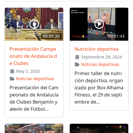
00:05:30
00:01:43
Presentación Campe
Nutrición deportiva
onato de Andalucía d
Septiembre 28, 2024
e Clubes
Noticias deportivas
May 5, 2026
Primer taller de nutri
Noticias deportivas
ción deportiva, organ
Presentación del Cam
izado por Box Alhama
peonato de Andalucía
Fitness, el 29 de septi
de Clubes Benjamín y
embre de...
alevín de Fútbol...