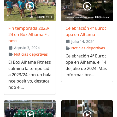
00:03:01
00:03:27
Fin temporada 2023/
Celebración 4ª Euroc
24 en Box Alhama Fit
opa en Alhama
ness
Julio 14, 2024
Agosto 3, 2024
Noticias deportivas
Noticias deportivas
Celebración 4ª Euroc
El Box Alhama Fitness
opa en Alhama, el 14
culmina la temporad
de julio de 2024. Más
a 2023/24 con un bala
información:...
nce positivo, destaca
ndo el...