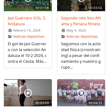
00:01:08
00:03:02
Javi Guerrero GOL, S.
Segundo reto box Alh
Andaluza
ama y Periana fitness
Febrero 10, 2024
May 4, 2020
Noticias deportivas
Noticias deportivas
El gol de Javi Guerrer
Seguimos con la activ
o con la selección An
idad física (crosstrain
daluza el 10-2-2024, c
ing) a pesar del confi
ontra el Ceuta. Más...
namiento y nuestro g
rupo...
00:03:09
00:04:33