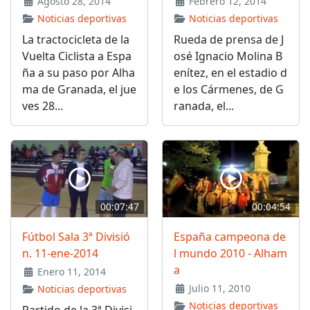
Agosto 28, 2014
Febrero 12, 2014
Noticias deportivas
Noticias deportivas
La tractocicleta de la
Rueda de prensa de J
Vuelta Ciclista a Espa
osé Ignacio Molina B
ña a su paso por Alha
enítez, en el estadio d
ma de Granada, el jue
e los Cármenes, de G
ves 28...
ranada, el...
00:07:47
00:04:54
Fútbol Sala 3ª Divisió
España campeona de
n. 11-ene-2014
l mundo 2010 - Alham
a
Enero 11, 2014
Julio 11, 2010
Noticias deportivas
Noticias deportivas
Partido de la 3ª Divisi