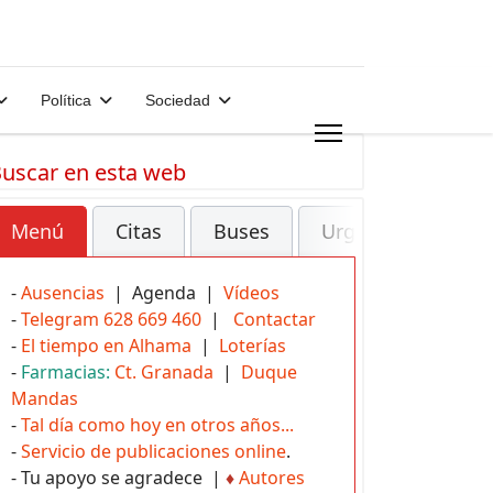
Política
Sociedad
uscar en esta web
Menú
Citas
Buses
Urgencias
-
Ausencias
| Agenda |
Vídeos
-
Telegram 628 669 460
|
Contactar
-
El tiempo en Alhama
|
Loterías
-
Farmacias:
Ct. Granada
|
Duque
Mandas
-
Tal día como hoy en otros años...
-
Servicio de publicaciones online
.
- Tu apoyo se agradece |
♦
Autores