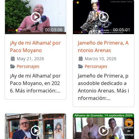
00:03:06
00:05:01
¡Ay de mi Alhama! por
Jameño de Primera, A
Paco Moyano
ntonio Arenas
May 21, 2026
Marzo 10, 2026
Personajes
Personajes
¡Ay de mi Alhama! por
Jameño de Primera, p
Paco Moyano, en 202
asodoble dedicado a
6. Más información:...
Antonio Arenas. Más i
nformación:...