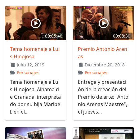
00:05:40
00:08:30
Tema homenaje a Lui
Premio Antonio Aren
s Hinojosa
as
Julio 12, 2019
Diciembre 20, 2018
Personajes
Personajes
Tema homenaje a Lui
Entrega y presentaci
s Hinojosa. Alhama d
ón de la creación del
e Granada, interpreta
Premio de arte: "Anto
do por su hija Maribe
nio Arenas Maestre",
l, en el...
el jueves...