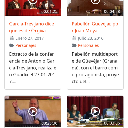
00:01:25
00:04:28
García-Trevijano dice
Pabellón Güevéjar, po
que es de Órgiva
r Juan Moya
Enero 27, 2017
Julio 23, 2016
Personajes
Personajes
Extracto de la confer
Pabellón multideport
encia de Antonio Gar
e de Güevéjar (Grana
cia-Trevijano, realiza e
da), con el barro com
n Guadix el 27-01-201
o protagonista, proye
7,...
cto del...
00:25:36
00:03:06