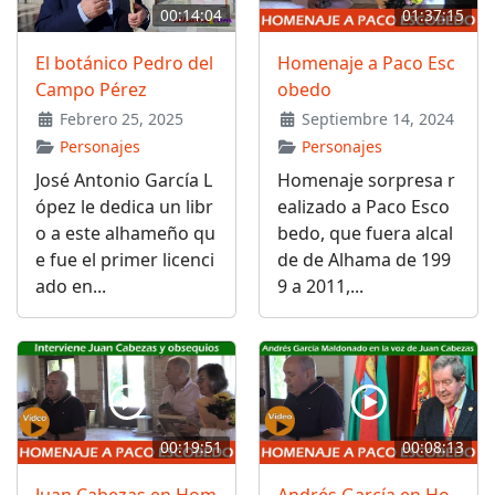
00:14:04
01:37:15
El botánico Pedro del
Homenaje a Paco Esc
Campo Pérez
obedo
Febrero 25, 2025
Septiembre 14, 2024
Personajes
Personajes
José Antonio García L
Homenaje sorpresa r
ópez le dedica un libr
ealizado a Paco Esco
o a este alhameño qu
bedo, que fuera alcal
e fue el primer licenci
de de Alhama de 199
ado en...
9 a 2011,...
00:19:51
00:08:13
Juan Cabezas en Hom
Andrés García en Ho