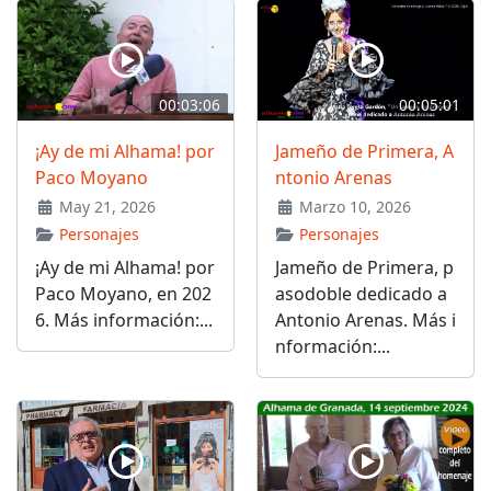
00:03:06
00:05:01
¡Ay de mi Alhama! por
Jameño de Primera, A
Paco Moyano
ntonio Arenas
May 21, 2026
Marzo 10, 2026
Personajes
Personajes
¡Ay de mi Alhama! por
Jameño de Primera, p
Paco Moyano, en 202
asodoble dedicado a
6. Más información:...
Antonio Arenas. Más i
nformación:...