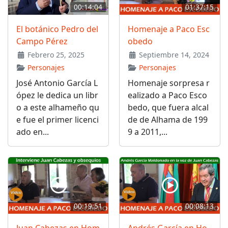
00:14:04
01:37:15
El botánico Pedro del
Homenaje a Paco Esc
Campo Pérez
obedo
Febrero 25, 2025
Septiembre 14, 2024
Personajes
Personajes
José Antonio García L
Homenaje sorpresa r
ópez le dedica un libr
ealizado a Paco Esco
o a este alhameño qu
bedo, que fuera alcal
e fue el primer licenci
de de Alhama de 199
ado en...
9 a 2011,...
00:19:51
00:08:13
Juan Cabezas en Hom
Andrés García en Ho