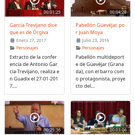
00:01:25
00:04:28
García-Trevijano dice
Pabellón Güevéjar, po
que es de Órgiva
r Juan Moya
Enero 27, 2017
Julio 23, 2016
Personajes
Personajes
Extracto de la confer
Pabellón multideport
encia de Antonio Gar
e de Güevéjar (Grana
cia-Trevijano, realiza e
da), con el barro com
n Guadix el 27-01-201
o protagonista, proye
7,...
cto del...
00:25:36
00:03:06