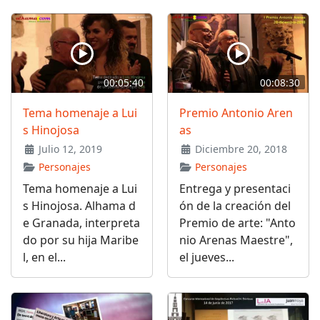
00:05:40
00:08:30
Tema homenaje a Lui
Premio Antonio Aren
s Hinojosa
as
Julio 12, 2019
Diciembre 20, 2018
Personajes
Personajes
Tema homenaje a Lui
Entrega y presentaci
s Hinojosa. Alhama d
ón de la creación del
e Granada, interpreta
Premio de arte: "Anto
do por su hija Maribe
nio Arenas Maestre",
l, en el...
el jueves...