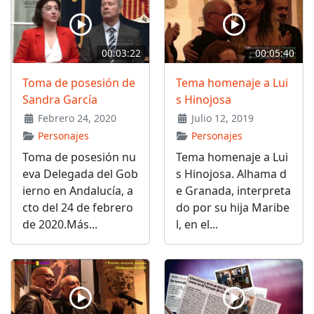
00:03:22
00:05:40
Toma de posesión de
Tema homenaje a Lui
Sandra García
s Hinojosa
Febrero 24, 2020
Julio 12, 2019
Personajes
Personajes
Toma de posesión nu
Tema homenaje a Lui
eva Delegada del Gob
s Hinojosa. Alhama d
ierno en Andalucía, a
e Granada, interpreta
cto del 24 de febrero
do por su hija Maribe
de 2020.Más...
l, en el...