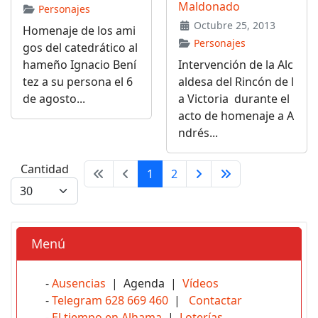
Maldonado
Personajes
Octubre 25, 2013
Homenaje de los ami
Personajes
gos del catedrático al
hameño Ignacio Bení
Intervención de la Alc
tez a su persona el 6
aldesa del Rincón de l
de agosto...
a Victoria durante el
acto de homenaje a A
ndrés...
Cantidad
1
2
Menú
-
Ausencias
| Agenda |
Vídeos
-
Telegram 628 669 460
|
Contactar
-
El tiempo en Alhama
|
Loterías