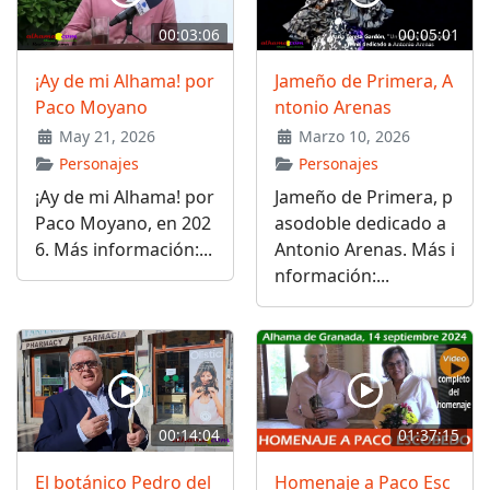
00:03:06
00:05:01
¡Ay de mi Alhama! por
Jameño de Primera, A
Paco Moyano
ntonio Arenas
May 21, 2026
Marzo 10, 2026
Personajes
Personajes
¡Ay de mi Alhama! por
Jameño de Primera, p
Paco Moyano, en 202
asodoble dedicado a
6. Más información:...
Antonio Arenas. Más i
nformación:...
00:14:04
01:37:15
El botánico Pedro del
Homenaje a Paco Esc