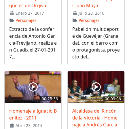
que es de Órgiva
r Juan Moya
Enero 27, 2017
Julio 23, 2016
Personajes
Personajes
Extracto de la confer
Pabellón multideport
encia de Antonio Gar
e de Güevéjar (Grana
cia-Trevijano, realiza e
da), con el barro com
n Guadix el 27-01-201
o protagonista, proye
7,...
cto del...
00:25:36
00:03:06
Homenaje a Ignacio B
Alcaldesa del Rincón
enítez - 2011
de la Victoria - Home
naje a Andrés García
Abril 23, 2014