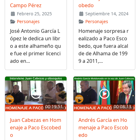
Campo Pérez
obedo
Febrero 25, 2025
Septiembre 14, 2024
Personajes
Personajes
José Antonio García L
Homenaje sorpresa r
ópez le dedica un libr
ealizado a Paco Esco
o a este alhameño qu
bedo, que fuera alcal
e fue el primer licenci
de de Alhama de 199
ado en...
9 a 2011,...
00:19:51
00:08:13
Juan Cabezas en Hom
Andrés García en Ho
enaje a Paco Escobed
menaje a Paco Escob
o
edo