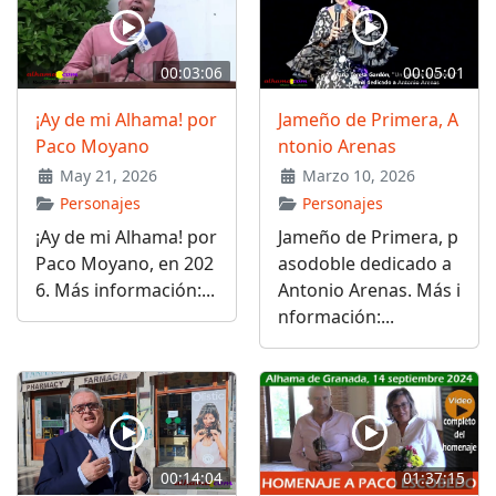
00:03:06
00:05:01
¡Ay de mi Alhama! por
Jameño de Primera, A
Paco Moyano
ntonio Arenas
May 21, 2026
Marzo 10, 2026
Personajes
Personajes
¡Ay de mi Alhama! por
Jameño de Primera, p
Paco Moyano, en 202
asodoble dedicado a
6. Más información:...
Antonio Arenas. Más i
nformación:...
00:14:04
01:37:15