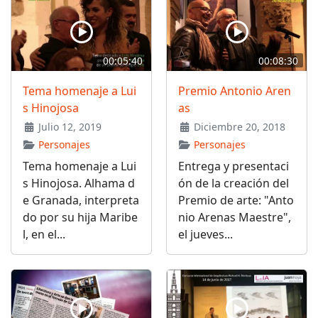
00:05:40
00:08:30
Tema homenaje a Lui
Premio Antonio Aren
s Hinojosa
as
Julio 12, 2019
Diciembre 20, 2018
Personajes
Personajes
Tema homenaje a Lui
Entrega y presentaci
s Hinojosa. Alhama d
ón de la creación del
e Granada, interpreta
Premio de arte: "Anto
do por su hija Maribe
nio Arenas Maestre",
l, en el...
el jueves...