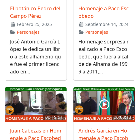
El botánico Pedro del
Homenaje a Paco Esc
Campo Pérez
obedo
Febrero 25, 2025
Septiembre 14, 2024
Personajes
Personajes
José Antonio García L
Homenaje sorpresa r
ópez le dedica un libr
ealizado a Paco Esco
o a este alhameño qu
bedo, que fuera alcal
e fue el primer licenci
de de Alhama de 199
ado en...
9 a 2011,...
00:19:51
00:08:13
Juan Cabezas en Hom
Andrés García en Ho
enaje a Paco Escobed
menaje a Paco Escob