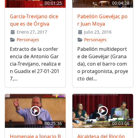
00:01:25
00:04:28
García-Trevijano dice
Pabellón Güevéjar, po
que es de Órgiva
r Juan Moya
Enero 27, 2017
Julio 23, 2016
Personajes
Personajes
Extracto de la confer
Pabellón multideport
encia de Antonio Gar
e de Güevéjar (Grana
cia-Trevijano, realiza e
da), con el barro com
n Guadix el 27-01-201
o protagonista, proye
7,...
cto del...
00:25:36
00:03:06
Homenaje a Ignacio B
Alcaldesa del Rincón