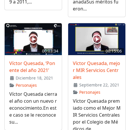
9 a 2011,...
anadaSus méritos fu
eron...
00:03:34
00:15:06
Víctor Quesada, ‘Pon
Víctor Quesada, mejo
ente del año 2021’
r MIR Servicios Centr
ales
Diciembre 18, 2021
Septiembre 22, 2021
Personajes
Personajes
Víctor Quesada cierra
el año con un nuevo r
Víctor Quesada prem
econocimiento.En est
iado como el Mejor M
e caso se le reconoce
IR Servicios Centrales
su...
por el Colegio de Mé
dicos de...