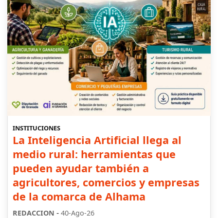
INSTITUCIONES
La Inteligencia Artificial llega al
medio rural: herramientas que
pueden ayudar también a
agricultores, comercios y empresas
de la comarca de Alhama
-
REDACCION
40-Ago-26