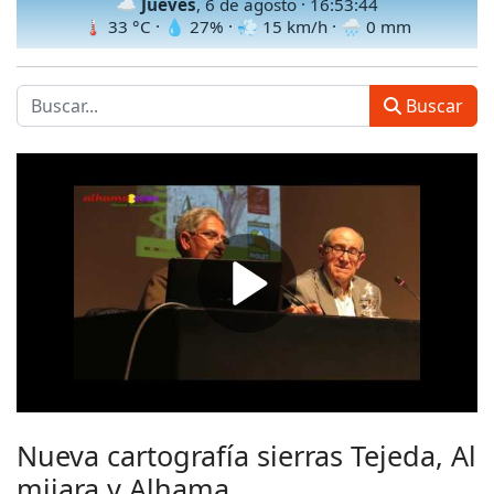
☁️
Jueves
, 6 de agosto ·
16:53:47
🌡
33
°C · 💧
27
% · 💨
15
km/h · 🌧
0
mm
Buscar
Nueva cartografía sierras Tejeda, Al
mijara y Alhama