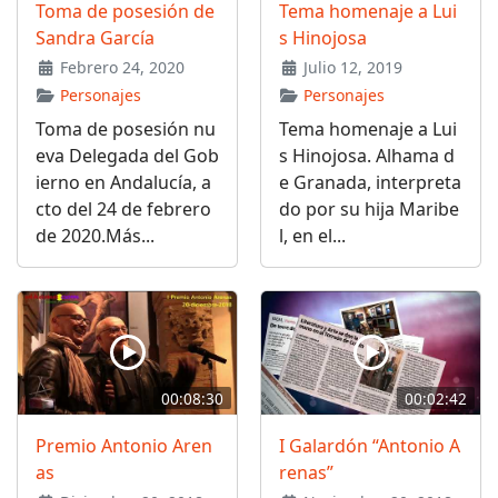
Toma de posesión de
Tema homenaje a Lui
Sandra García
s Hinojosa
Febrero 24, 2020
Julio 12, 2019
Personajes
Personajes
Toma de posesión nu
Tema homenaje a Lui
eva Delegada del Gob
s Hinojosa. Alhama d
ierno en Andalucía, a
e Granada, interpreta
cto del 24 de febrero
do por su hija Maribe
de 2020.Más...
l, en el...
00:08:30
00:02:42
Premio Antonio Aren
I Galardón “Antonio A
as
renas”