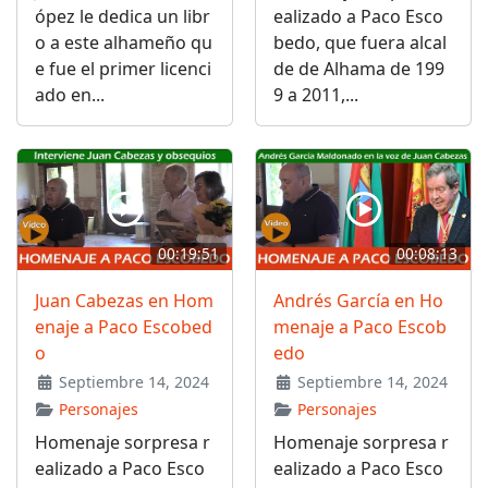
ópez le dedica un libr
ealizado a Paco Esco
o a este alhameño qu
bedo, que fuera alcal
e fue el primer licenci
de de Alhama de 199
ado en...
9 a 2011,...
00:19:51
00:08:13
Juan Cabezas en Hom
Andrés García en Ho
enaje a Paco Escobed
menaje a Paco Escob
o
edo
Septiembre 14, 2024
Septiembre 14, 2024
Personajes
Personajes
Homenaje sorpresa r
Homenaje sorpresa r
ealizado a Paco Esco
ealizado a Paco Esco