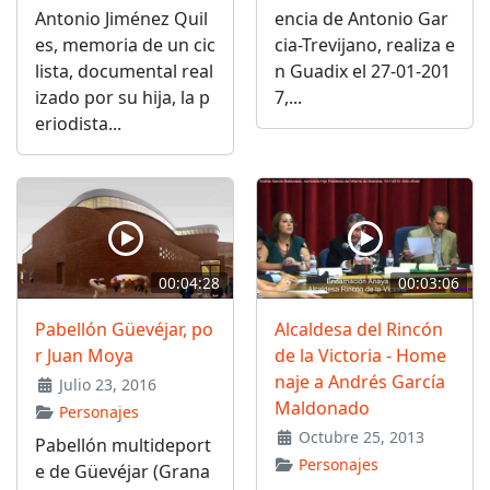
Antonio Jiménez Quil
encia de Antonio Gar
es, memoria de un cic
cia-Trevijano, realiza e
lista, documental real
n Guadix el 27-01-201
izado por su hija, la p
7,...
eriodista...
00:04:28
00:03:06
Pabellón Güevéjar, po
Alcaldesa del Rincón
r Juan Moya
de la Victoria - Home
naje a Andrés García
Julio 23, 2016
Maldonado
Personajes
Octubre 25, 2013
Pabellón multideport
Personajes
e de Güevéjar (Grana