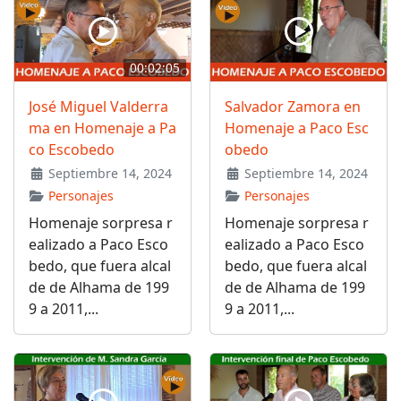
00:02:05
José Miguel Valderra
Salvador Zamora en
ma en Homenaje a Pa
Homenaje a Paco Esc
co Escobedo
obedo
Septiembre 14, 2024
Septiembre 14, 2024
Personajes
Personajes
Homenaje sorpresa r
Homenaje sorpresa r
ealizado a Paco Esco
ealizado a Paco Esco
bedo, que fuera alcal
bedo, que fuera alcal
de de Alhama de 199
de de Alhama de 199
9 a 2011,...
9 a 2011,...