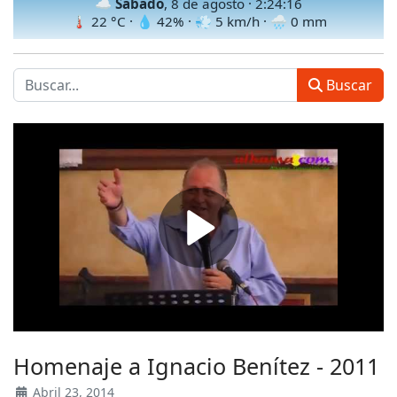
☁️
Sábado
, 8 de agosto ·
2:24:18
🌡
22
°C · 💧
42
% · 💨
5
km/h · 🌧
0
mm
Buscar
Homenaje a Ignacio Benítez - 2011
Abril 23, 2014