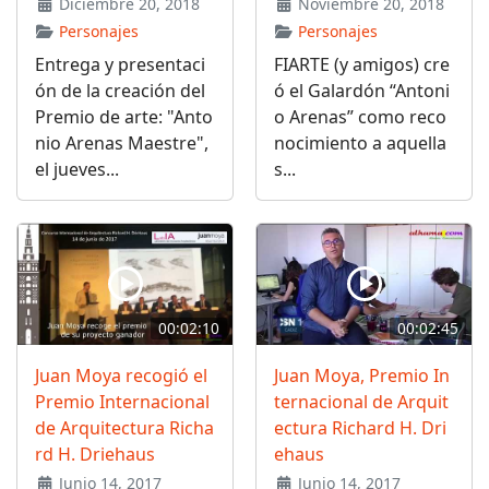
Diciembre 20, 2018
Noviembre 20, 2018
Personajes
Personajes
Entrega y presentaci
FIARTE (y amigos) cre
ón de la creación del
ó el Galardón “Antoni
Premio de arte: "Anto
o Arenas” como reco
nio Arenas Maestre",
nocimiento a aquella
el jueves...
s...
00:02:10
00:02:45
Juan Moya recogió el
Juan Moya, Premio In
Premio Internacional
ternacional de Arquit
de Arquitectura Richa
ectura Richard H. Dri
rd H. Driehaus
ehaus
Junio 14, 2017
Junio 14, 2017