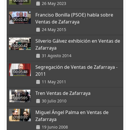
00:03:08
26 May 2023
Franciso Bonilla (PSOE) habla sobre
00:02:47
Ventas de Zafarraya
24 May 2015
Silverio Gálvez exhibición en Ventas de
00:00:42
Zafarraya
31 Agosto 2014
Segregación de Ventas de Zafarraya -
00:05:48
2011
11 May 2011
Tren Ventas de Zafarraya
00:05:05
30 Julio 2010
Miguel Ángel Palma en Ventas de
00:03:02
Zafarraya
19 Junio 2008