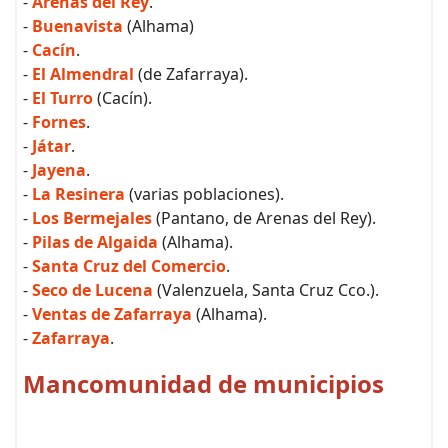
-
Arenas del Rey
.
-
Buenavista
(Alhama)
-
Cacín
.
-
El Almendral
(de Zafarraya).
-
El Turro
(Cacín).
-
Fornes
.
-
Játar
.
-
Jayena
.
-
La Resinera
(varias poblaciones).
-
Los Bermejales
(Pantano, de Arenas del Rey).
-
Pilas de Algaida
(Alhama).
-
Santa Cruz del Comercio
.
-
Seco de Lucena
(Valenzuela, Santa Cruz Cco.).
-
Ventas de Zafarraya
(Alhama).
-
Zafarraya
.
Mancomunidad de municipios