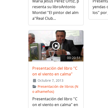
María Jesús Pérez Ortiz, p
Presenta
resenta su libroAntonio
yendas 
Montiel "El pintor del alm
los" por
a"Real Club...
00:20:51
Presentación del libro "C
on el viento en calma"
Octubre 7, 2013
Presentación de libros (N
o alhameños)
Presentación del libro "C
on el viento en calma" en