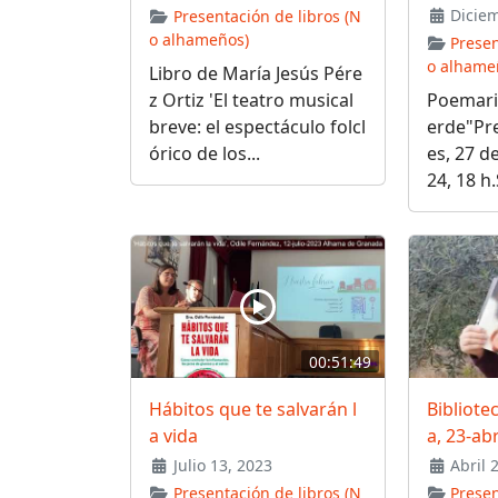
Diciem
Presentación de libros (N
o alhameños)
Presen
o alhame
Libro de María Jesús Pére
z Ortiz 'El teatro musical
Poemario
breve: el espectáculo folcl
erde"Pre
órico de los...
es, 27 d
24, 18 h.
00:51:49
Hábitos que te salvarán l
Bibliote
a vida
a, 23-ab
Julio 13, 2023
Abril 
Presentación de libros (N
Presen