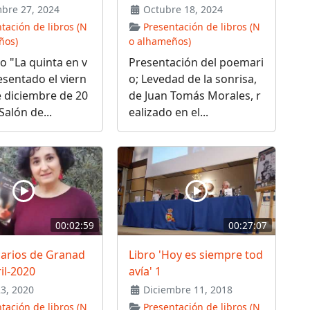
bre 27, 2024
Octubre 18, 2024
tación de libros (N
Presentación de libros (N
ños)
o alhameños)
 "La quinta en v
Presentación del poemari
sentado el viern
o; Levedad de la sonrisa,
e diciembre de 20
de Juan Tomás Morales, r
Salón de...
ealizado en el...
00:02:59
00:27:07
carios de Granad
Libro 'Hoy es siempre tod
ril-2020
avía' 1
23, 2020
Diciembre 11, 2018
tación de libros (N
Presentación de libros (N