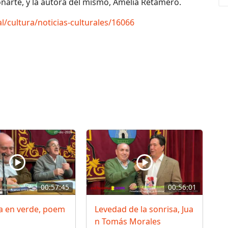
yonarte, y la autora del mismo, Amelia Retamero.
l/cultura/noticias-culturales/16066
00:57:45
00:56:01
a en verde, poem
Levedad de la sonrisa, Jua
n Tomás Morales