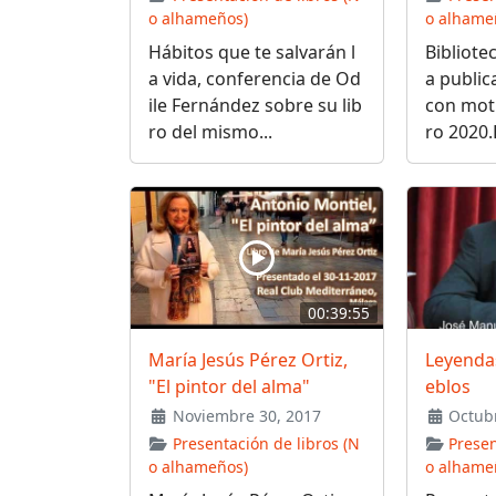
o alhameños)
o alhame
Hábitos que te salvarán l
Bibliote
a vida, conferencia de Od
a public
ile Fernández sobre su lib
con moti
ro del mismo...
ro 2020.
00:39:55
María Jesús Pérez Ortiz,
Leyenda
"El pintor del alma"
eblos
Noviembre 30, 2017
Octubr
Presentación de libros (N
Presen
o alhameños)
o alhame