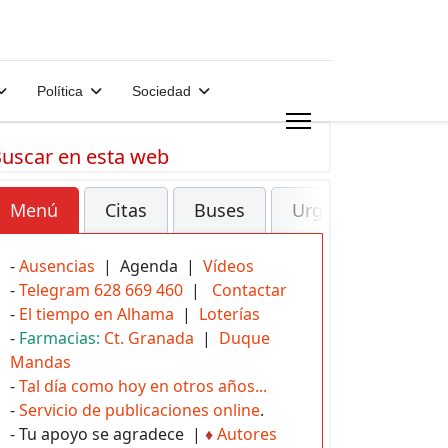
Política
Sociedad
uscar en esta web
Menú
Citas
Buses
Urgencias
-
Ausencias
| Agenda |
Vídeos
-
Telegram 628 669 460
|
Contactar
-
El tiempo en Alhama
|
Loterías
-
Farmacias:
Ct. Granada
|
Duque
Mandas
-
Tal día como hoy en otros años...
-
Servicio de publicaciones online
.
- Tu apoyo se agradece |
♦
Autores