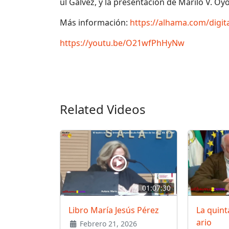
úl Gálvez, y la presentación de Mariló V. O
Más información:
https://alhama.com/digita
https://youtu.be/O21wfPhHyNw
Related Videos
01:07:30
Libro María Jesús Pérez
La quint
ario
Febrero 21, 2026