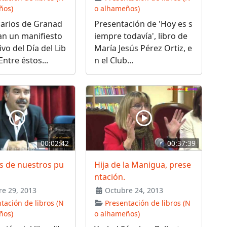
ños)
o alhameños)
carios de Granad
Presentación de 'Hoy es s
an un manifiesto
iempre todavía', libro de
vo del Día del Lib
María Jesús Pérez Ortiz, e
Entre éstos...
n el Club...
00:02:42
00:37:39
s de nuestros pu
Hija de la Manigua, prese
ntación.
e 29, 2013
Octubre 24, 2013
tación de libros (N
Presentación de libros (N
ños)
o alhameños)