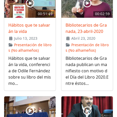
00:51:49
00:02:59
Hábitos que te salvar
Bibliotecarios de Gra
án la vida
nada, 23-abril-2020
Julio 13, 2023
Abril 23, 2020
Presentación de libro
Presentación de libro
s (No alhameños)
s (No alhameños)
Hábitos que te salvar
Bibliotecarios de Gra
án la vida, conferenci
nada publican un ma
a de Odile Fernández
nifiesto con motivo d
sobre su libro del mis
el Día del Libro 2020.E
mo...
ntre éstos...