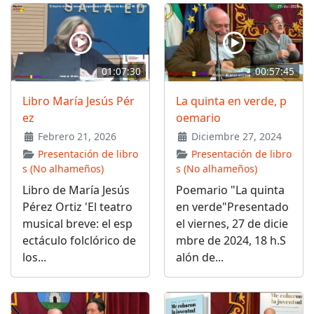
01:07:30
00:57:45
Libro María Jesús Pér
La quinta en verde, p
ez
oemario
Febrero 21, 2026
Diciembre 27, 2024
Presentación de libro
Presentación de libro
s (No alhameños)
s (No alhameños)
Libro de María Jesús
Poemario "La quinta
Pérez Ortiz 'El teatro
en verde"Presentado
musical breve: el esp
el viernes, 27 de dicie
ectáculo folclórico de
mbre de 2024, 18 h.S
los...
alón de...