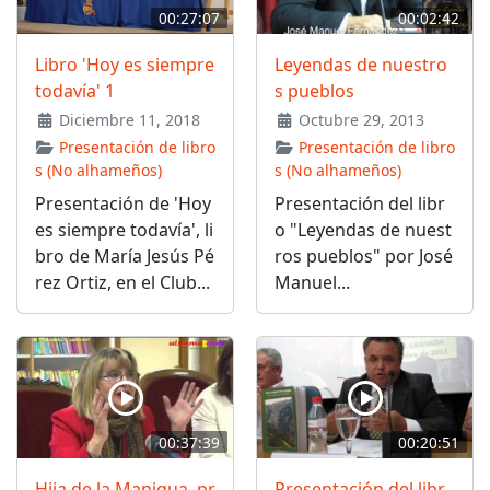
00:27:07
00:02:42
Libro 'Hoy es siempre
Leyendas de nuestro
todavía' 1
s pueblos
Diciembre 11, 2018
Octubre 29, 2013
Presentación de libro
Presentación de libro
s (No alhameños)
s (No alhameños)
Presentación de 'Hoy
Presentación del libr
es siempre todavía', li
o "Leyendas de nuest
bro de María Jesús Pé
ros pueblos" por José
rez Ortiz, en el Club...
Manuel...
00:37:39
00:20:51
Hija de la Manigua, pr
Presentación del libr