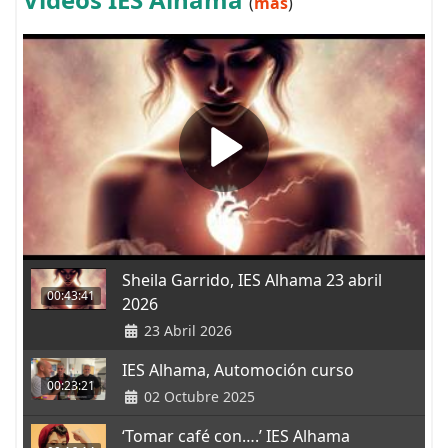
(
más
)
Sheila Garrido, IES Alhama 23 abril
00:43:41
2026
23 Abril 2026
IES Alhama, Automoción curso
00:23:21
02 Octubre 2025
‘Tomar café con….’ IES Alhama