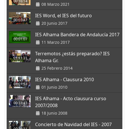
00:16:14
08 Marzo 2021
IES Word, el IES del futuro
00:03:47
20 Junio 2017
IES Alhama Bandera de Andalucía 2017
00:01:07
11 Marzo 2017
Terremotos ¿estás preparado? IES
01:11:31
Alhama Gr.
25 Febrero 2014
IES Alhama - Clausura 2010
01:01:51
01 Junio 2010
IES Alhama - Acto clausura curso
00:33:43
2007/2008
18 Junio 2008
Concierto de Navidad del IES - 2007
00:36:31