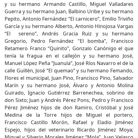
y su hermano Armando Castillo, Miguel Valladares
Guerra y su hermano Juan, Balbino Uribe y su hermano
Pepito, Antonio Fernández “El carnicero”, Emilio Triviño
García y su hermano Alberto, Antonio Hinojosa Vargas
“El sereno”, Andrés Gracia Ruiz y su hermano
Gregorio, Pedro Fernández "El bomba”, Francisco
Retamero Franco “Quinito”, Gonzalo Canónigo el que
tenía la fragua en el callejón y su hermano José,
Manuel López Peña “Juanula”, José Ríos Navarro el de la
calle Guillén, José “El quemao” y su hermano Femando,
Flores el municipal, Juan Pino, Francisco Pino, Salvador
Marín y su hermano José, Álvaro y Antonio Molina
Guirado, Ignacio Gutiérrez Barrenechea, sobrino de
don Sixto; Juan y Andrés Pérez Pons, Pedro y Francisco
Pérez Jiménez hijos de don Ramiro, Cristóbal y José
Medina de la Torre hijos de Miguel el portero,
Francisco Castillo Morón, Rafael y Eladio Jiménez
Espejo, hijos del veterinario Ricardo Jiménez Moya;
Miguel y Silverio Morales Jiménez “Mola”, Juan Velasco