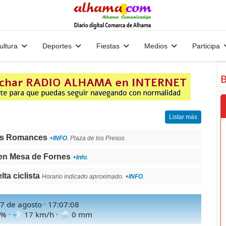
ultura
Deportes
Fiestas
Medios
Participa
B
Listar más
os Romances
+INFO
. Plaza de los Presos
en Mesa de Fornes
+Info
.
a ciclista
Horario indicado aproximado.
+INFO
.
 7 de agosto ·
17:07:10
% · 💨
17
km/h · 🌧
0
mm