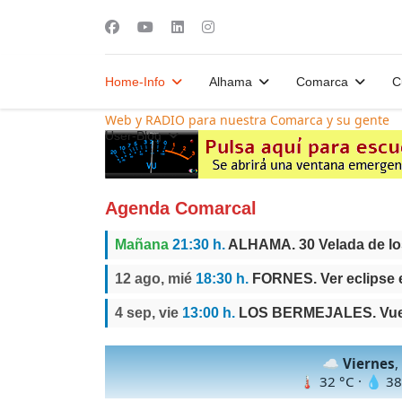
Home-Info
Alhama
Comarca
C
Web y RADIO para nuestra Comarca y su gente
User-Blog
Agenda Comarcal
Mañana
21:30 h.
ALHAMA. 30 Velada de l
12 ago, mié
18:30 h.
FORNES. Ver eclipse 
4 sep, vie
13:00 h.
LOS BERMEJALES. Vuelt
☁️
Viernes
,
🌡
32
°C · 💧
38