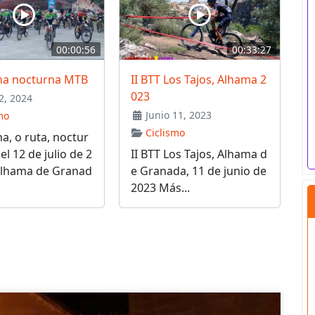
00:00:56
00:33:27
cha nocturna MTB
II BTT Los Tajos, Alhama 2
023
2, 2024
Junio 11, 2023
mo
Ciclismo
ha, o ruta, noctur
el 12 de julio de 2
II BTT Los Tajos, Alhama d
Alhama de Granad
e Granada, 11 de junio de
2023 Más...