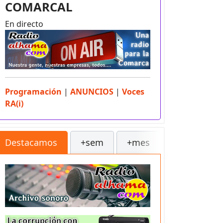
COMARCAL
En directo
Programación
|
ANUNCIOS
|
Voces
RA(i)
Destacamos
+sem
+mes
++
Sec