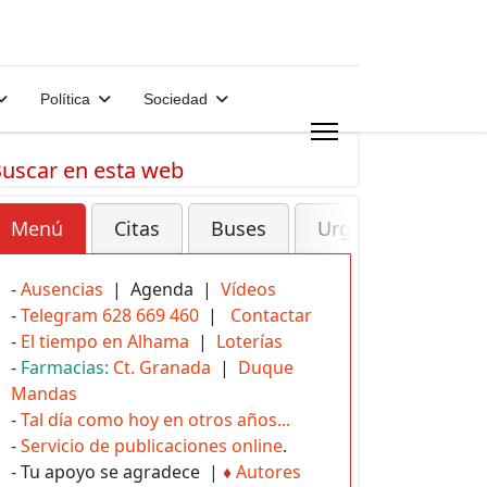
Política
Sociedad
uscar en esta web
Menú
Citas
Buses
Urgencias
-
Ausencias
| Agenda |
Vídeos
-
Telegram 628 669 460
|
Contactar
-
El tiempo en Alhama
|
Loterías
-
Farmacias:
Ct. Granada
|
Duque
Mandas
-
Tal día como hoy en otros años...
-
Servicio de publicaciones online
.
- Tu apoyo se agradece |
♦
Autores