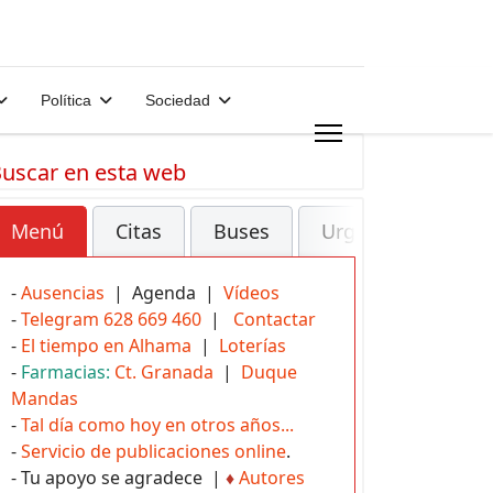
Política
Sociedad
uscar en esta web
Menú
Citas
Buses
Urgencias
-
Ausencias
| Agenda |
Vídeos
-
Telegram 628 669 460
|
Contactar
-
El tiempo en Alhama
|
Loterías
-
Farmacias:
Ct. Granada
|
Duque
Mandas
-
Tal día como hoy en otros años...
-
Servicio de publicaciones online
.
- Tu apoyo se agradece |
♦
Autores