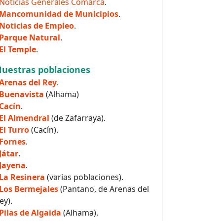
Noticias Generales Comarca
.
Mancomunidad de Municipios
.
Noticias de Empleo
.
Parque Natural
.
El Temple
.
uestras poblaciones
Arenas del Rey
.
Buenavista
(Alhama)
Cacín
.
El Almendral
(de Zafarraya).
El Turro
(Cacín).
Fornes
.
Játar
.
Jayena
.
La Resinera
(varias poblaciones).
Los Bermejales
(Pantano, de Arenas del
ey).
Pilas de Algaida
(Alhama).