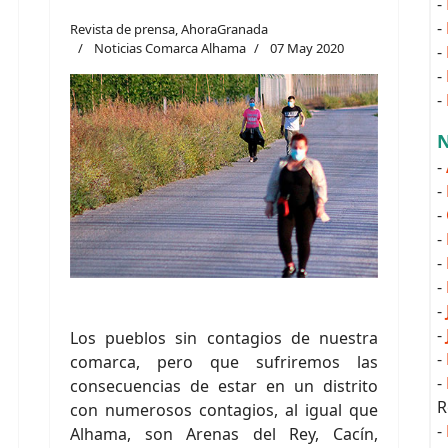
-
-
Revista de prensa, AhoraGranada
Noticias Comarca Alhama
07 May 2020
-
-
-
N
-
-
-
-
-
-
-
-
Los pueblos sin contagios de nuestra
-
comarca, pero que sufriremos las
-
consecuencias de estar en un distrito
R
con numerosos contagios, al igual que
-
Alhama, son Arenas del Rey, Cacín,