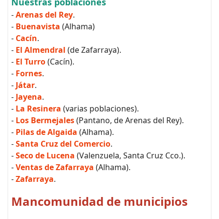
Nuestras poblaciones
-
Arenas del Rey
.
-
Buenavista
(Alhama)
-
Cacín
.
-
El Almendral
(de Zafarraya).
-
El Turro
(Cacín).
-
Fornes
.
-
Játar
.
-
Jayena
.
-
La Resinera
(varias poblaciones).
-
Los Bermejales
(Pantano, de Arenas del Rey).
-
Pilas de Algaida
(Alhama).
-
Santa Cruz del Comercio
.
-
Seco de Lucena
(Valenzuela, Santa Cruz Cco.).
-
Ventas de Zafarraya
(Alhama).
-
Zafarraya
.
Mancomunidad de municipios