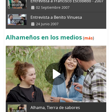
Entrevista a Francisco Escobedo - 2007
00:37:39
02 Septiembre 2007
Entrevista a Benito Vinuesa
00:27:06
24 Junio 2007
Alhameños en los medios
(
más
)
Alhama, Tierra de sabores
01:00:02