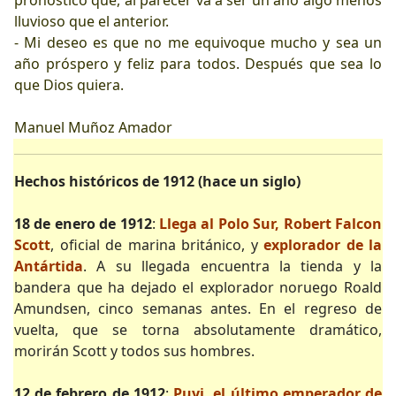
pronóstico que, al parecer va a ser un año algo menos
lluvioso que el anterior.
- Mi deseo es que no me equivoque mucho y sea un
año próspero y feliz para todos. Después que sea lo
que Dios quiera.
Manuel Muñoz Amador
Hechos históricos de 1912 (hace un siglo)
18 de enero de 1912
:
Llega al Polo Sur, Robert Falcon
Scott
, oficial de marina británico, y
explorador de la
Antártida
. A su llegada encuentra la tienda y la
bandera que ha dejado el explorador noruego Roald
Amundsen, cinco semanas antes. En el regreso de
vuelta, que se torna absolutamente dramático,
morirán Scott y todos sus hombres.
12 de febrero de 1912
:
Puyi, el último emperador de