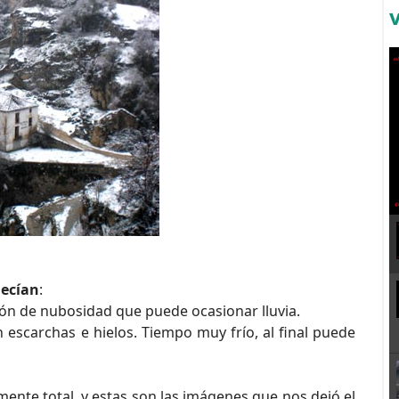
decían
:
ión de nubosidad que puede ocasionar lluvia.
escarchas e hielos. Tiempo muy frío, al final puede
mente total, y estas son las imágenes que nos dejó el