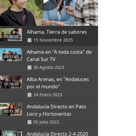
Alhama, Tierra de sabores
01:00:02
15 Noviembre 2025
Alhama en "A toda costa" de
00:13:45
Canal Sur TV
30 Agosto 2023
Alba Arenas, en "Andaluces
00:19:39
por el mundo"
24 Enero 2023
Andalucía Directo en Pato
00:11:36
Loco y Hortoventas
05 Julio 2022
Andalucía Directo 2-4-2020