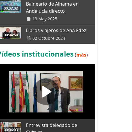
Balneario de Alhama en
00:03:03
Andalucía directo
13 May 2025
Libros viajeros de Ana Fdez.
00:04:50
02 Octubre 2024
Vídeos institucionales
(
más
)
Entrevista delegado de
00:06:03