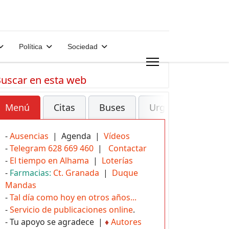
Política
Sociedad
uscar en esta web
Menú
Citas
Buses
Urgencias
-
Ausencias
| Agenda |
Vídeos
-
Telegram 628 669 460
|
Contactar
-
El tiempo en Alhama
|
Loterías
-
Farmacias:
Ct. Granada
|
Duque
Mandas
-
Tal día como hoy en otros años...
-
Servicio de publicaciones online
.
- Tu apoyo se agradece |
♦
Autores