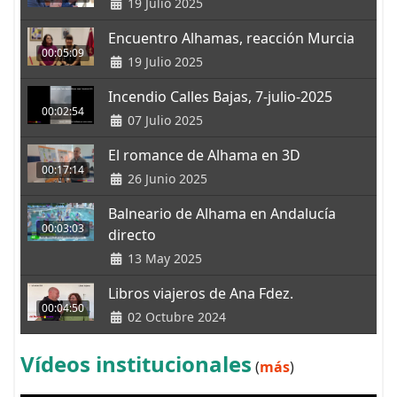
19 Julio 2025
Encuentro Alhamas, reacción Murcia
00:05:09
19 Julio 2025
Incendio Calles Bajas, 7-julio-2025
00:02:54
07 Julio 2025
El romance de Alhama en 3D
00:17:14
26 Junio 2025
Balneario de Alhama en Andalucía
00:03:03
directo
13 May 2025
Libros viajeros de Ana Fdez.
00:04:50
02 Octubre 2024
Vídeos institucionales
(
más
)