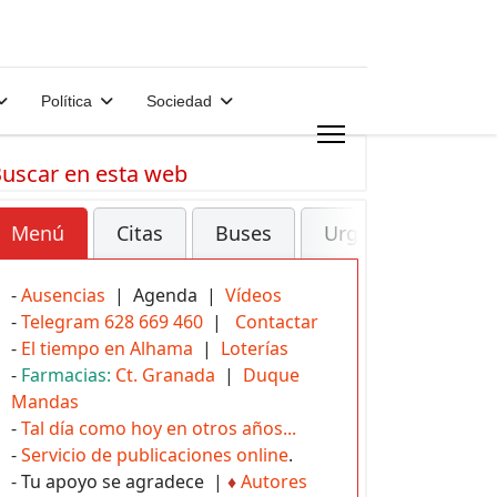
Política
Sociedad
uscar en esta web
Menú
Citas
Buses
Urgencias
-
Ausencias
| Agenda |
Vídeos
-
Telegram 628 669 460
|
Contactar
-
El tiempo en Alhama
|
Loterías
-
Farmacias:
Ct. Granada
|
Duque
Mandas
-
Tal día como hoy en otros años...
-
Servicio de publicaciones online
.
- Tu apoyo se agradece |
♦
Autores