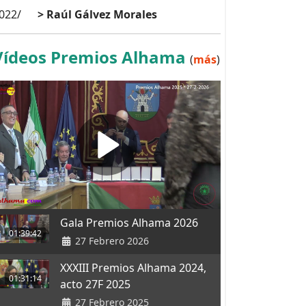
022/
> Raúl Gálvez Morales
Vídeos Premios Alhama
(
más
)
Gala Premios Alhama 2026
01:39:42
27 Febrero 2026
XXXIII Premios Alhama 2024,
01:31:14
acto 27F 2025
27 Febrero 2025