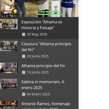
Exposición “Alhama es
00:19:09
Historia y Paisaje”
29 May 2026
Clausura "Alhama principio
00:12:25
del fin"
29 Junio 2025
Alhama principio del fin
01:07:18
13 Junio 2025
Sabina in memoriam, 4-
01:17:00
enero-2025
04 Enero 2025
Antonio Ramos, homenaje
01:48:02