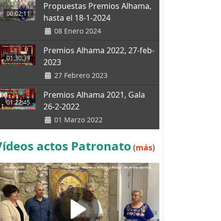
Propuestas Premios Alhama,
00:02;11
hasta el 18-1-2024
08 Enero 2024
Premios Alhama 2022, 27-feb-
01:30:39
2023
27 Febrero 2023
Premios Alhama 2021, Gala
01:22:45
26-2-2022
01 Marzo 2022
Vídeos actos Patronato
(
más
)