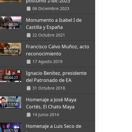
póstumo 2-dic-2023
06 Diciembre 2023
Monumento a Isabel I de
01:08:25
Castilla y España
22 Octubre 2021
Francisco Calvo Muñoz, acto
01:52:04
reconocimiento
17 Agosto 2019
Ignacio Benítez, presidente
00:44:27
del Patronado de EA
31 Octubre 2018
Homenaje a José Maya
01:13:56
Cortés, El Chato Maya
14 Junio 2014
Homenaje a Luis Seco de
00:57:59