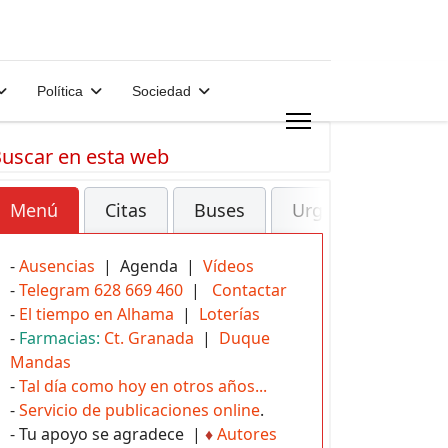
Política
Sociedad
uscar en esta web
Menú
Citas
Buses
Urgencias
-
Ausencias
| Agenda |
Vídeos
-
Telegram 628 669 460
|
Contactar
-
El tiempo en Alhama
|
Loterías
-
Farmacias:
Ct. Granada
|
Duque
Mandas
-
Tal día como hoy en otros años...
-
Servicio de publicaciones online
.
- Tu apoyo se agradece |
♦
Autores