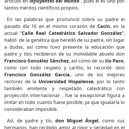
artículo en
influyentes del mundo
”, pues él es uno por
tantos méritos científicos propios.
En las palabras que pronunció sobre su padre el
pasado día 16 en el mismo corazón de
Cacín
, en la
actual “
Calle Real Catedrático Salvador González
”,
habló de la genética que heredó de su padre, sin lugar
a dudas, así como tuvo presente la educación que
padre y tíos recibieron de su inolvidable abuelo don
Francisco González Sánchez
, así como de su
tío Paco
,
como con todo respeto y cariño, lo recordó -don
Francisco González García,
uno de los mejores
rectores de la
Universidad Hispalense
, por lo tanto
también emitente y respetado catedrático con
proyección internacional- , fue la excepcional figura a
imitar en todo cuanto fuese posible, ya que igualarla lo
consideraban imposible.
Así, de padre y tío,
don Miguel Ángel
, como sus
hermanos, han recibido amor al rigor y seriedad en el