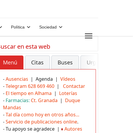
Política
Sociedad
uscar en esta web
Menú
Citas
Buses
Urgencias
-
Ausencias
| Agenda |
Vídeos
-
Telegram 628 669 460
|
Contactar
-
El tiempo en Alhama
|
Loterías
-
Farmacias:
Ct. Granada
|
Duque
Mandas
-
Tal día como hoy en otros años...
-
Servicio de publicaciones online
.
- Tu apoyo se agradece |
♦
Autores