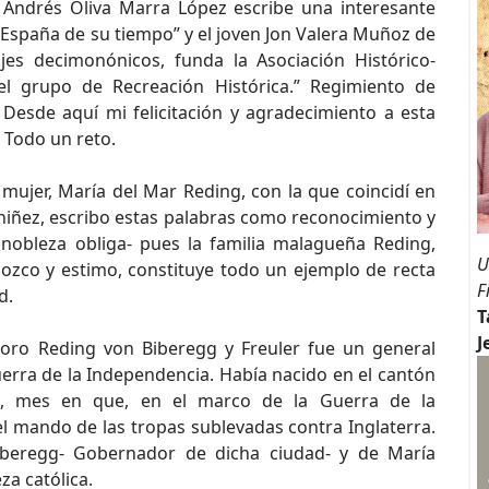
 Andrés Oliva Marra López escribe una interesante
 España de su tiempo” y el joven Jon Valera Muñoz de
es decimonónicos, funda la Asociación Histórico-
el grupo de Recreación Histórica.” Regimiento de
 Desde aquí mi felicitación y agradecimiento a esta
. Todo un reto.
ujer, María del Mar Reding, con la que coincidí en
 niñez, escribo estas palabras como reconocimiento y
nobleza obliga- pues la familia malagueña Reding,
U
ozco y estimo, constituye todo un ejemplo de recta
F
d.
T
J
oro Reding von Biberegg y Freuler fue un general
uerra de la Independencia. Había nacido en el cantón
55, mes en que, en el marco de la Guerra de la
 mando de las tropas sublevadas contra Inglaterra.
iberegg- Gobernador de dicha ciudad- y de María
za católica.