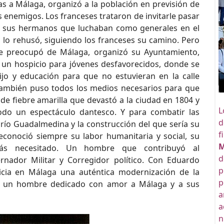
s a Málaga, organizó a la población en previsión de
s enemigos. Los franceses trataron de invitarle pasar
de sus hermanos que luchaban como generales en el
 lo rehusó, siguiendo los franceses su camino. Pero
se preocupó de Málaga, organizó su Ayuntamiento,
 un hospicio para jóvenes desfavorecidos, donde se
ijo y educación para que no estuvieran en la calle
También puso todos los medios necesarios para que
de fiebre amarilla que devastó a la ciudad en 1804 y
L
Todo un espectáculo dantesco. Y para combatir las
d
río Guadalmedina y la construcción del que sería su
f
econoció siempre su labor humanitaria y social, su
M
más necesitado. Un hombre que contribuyó al
d
ador Militar y Corregidor político. Con Eduardo
p
icia en Málaga una auténtica modernización de la
p
, un hombre dedicado con amor a Málaga y a sus
a
a
n