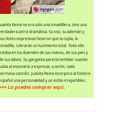
Juanita Reina no era solo una tonadillera, sino una
verdadera actriz dramática. Su voz, su ademán y
sus dotes expresivas hicieron que la copla, la
tonadilla, cobraran un lucimiento total. Todo ello
estaba en los duendes de sus manos, de sus pies y
de sus labios. Su garganta parecía temblar cuando
subía al escenario a expresar, a sentir, cada
hermosa canción. Juanita Reina incorpora al folclore
.
español una personalidad y un estilo irrepetibles
>>>
Lo puedes comprar aquí
.