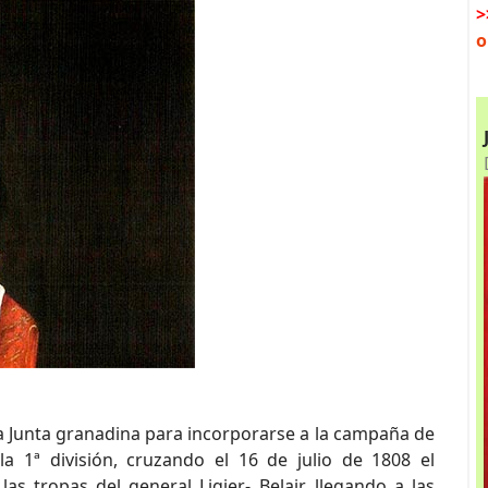
>
o
 la Junta granadina para incorporarse a la campaña de
 1ª división, cruzando el 16 de julio de 1808 el
as tropas del general Ligier- Belair, llegando a las