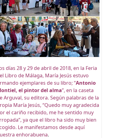
os días 28 y 29 de abril de 2018, en la Feria
el Libro de Málaga, María Jesús estuvo
irmando ejemplares de su libro; “
Antonio
ontiel, el pintor del alma
”, en la caseta
e Arguval, su editora. Según palabras de la
ropia María Jesús, “Quedo muy agradecida
or el cariño recibido, me he sentido muy
rropada”, ya que el libro ha sido muy bien
cogido. Le manifestamos desde aquí
uestra enhorabuena
.