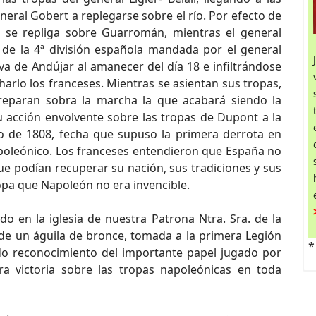
eral Gobert a replegarse sobre el río. Por efecto de
l se repliga sobre Guarromán, mientras el general
de la 4ª división española mandada por el general
va de Andújar al amanecer del día 18 e infiltrándose
charlo los franceses. Mientras se asientan sus tropas,
reparan sobra la marcha la que acabará siendo la
u acción envolvente sobre las tropas de Dupont a la
lio de 1808, fecha que supuso la primera derrota en
napoleónico. Los franceses entendieron que España no
e podían recuperar su nación, sus tradiciones y sus
opa que Napoleón no era invencible.
o en la iglesia de nuestra Patrona Ntra. Sra. de la
a de un águila de bronce, tomada a la primera Legión
*
ido reconocimiento del importante papel jugado por
ra victoria sobre las tropas napoleónicas en toda