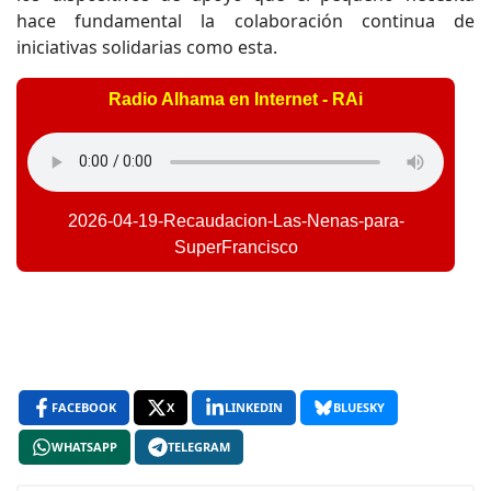
hace fundamental la colaboración continua de
iniciativas solidarias como esta.
Radio Alhama en Internet - RAi
2026-04-19-Recaudacion-Las-Nenas-para-
SuperFrancisco
FACEBOOK
X
LINKEDIN
BLUESKY
WHATSAPP
TELEGRAM