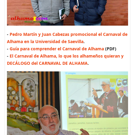
-
Pedro Martín y Juan Cabezas promocional el Carnaval de
Alhama en la Universidad de Saevilla
.
-
Guía para comprender el Carnaval de Alhama
(PDF)
-
El Carnaval de Alhama, lo que los alhameños quieran y
DECÁLOGO del CARNAVAL DE ALHAMA
.