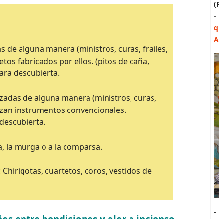
(
-
q
A
s de alguna manera (ministros, curas, frailes,
etos fabricados por ellos. (pitos de caña,
 Cara descubierta.
zadas de alguna manera (ministros, curas,
ilizan instrumentos convencionales.
 descubierta.
pla, la murga o a la comparsa.
: Chirigotas, cuartetos, coros, vestidos de
-
os entre bendiciones y olor a incienso