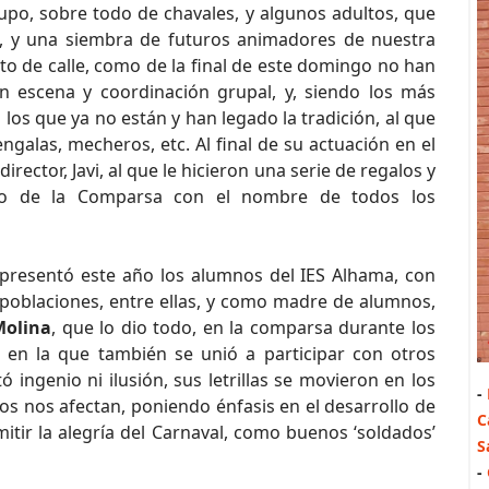
o, sobre todo de chavales, y algunos adultos, que
o, y una siembra de futuros animadores de nuestra
to de calle, como de la final de este domingo no han
n escena y coordinación grupal, y, siendo los más
os que ya no están y han legado la tradición, al que
engalas, mecheros, etc. Al final de su actuación en el
irector, Javi, al que le hicieron una serie de regalos y
go de la Comparsa con el nombre de todos los
presentó este año los alumnos del IES Alhama, con
poblaciones, entre ellas, y como madre de alumnos,
Molina
, que lo dio todo, en la comparsa durante los
, en la que también se unió a participar con otros
tó ingenio ni ilusión, sus letrillas se movieron en los
-
os nos afectan, poniendo énfasis en el desarrollo de
C
smitir la alegría del Carnaval, como buenos ‘soldados’
S
-