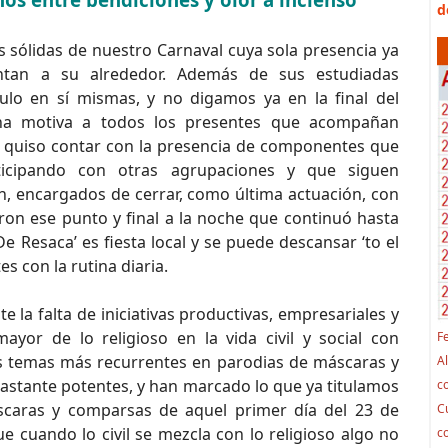
d
 sólidas de nuestro Carnaval cuya sola presencia ya
untan a su alrededor. Además de sus estudiadas
ulo en sí mismas, y no digamos ya en la final del
ena motiva a todos los presentes que acompañan
quiso contar con la presencia de componentes que
icipando con otras agrupaciones y que siguen
an, encargados de cerrar, como última actuación, con
eron ese punto y final a la noche que continuó hasta
De Resaca’ es fiesta local y se puede descansar ‘to el
es con la rutina diaria.
 la falta de iniciativas productivas, empresariales y
ayor de lo religioso en la vida civil y social con
F
os temas más recurrentes en parodias de máscaras y
A
s bastante potentes, y han marcado lo que ya titulamos
co
caras y comparsas de aquel primer día del 23 de
C
ue cuando lo civil se mezcla con lo religioso algo no
c