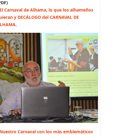
PDF)
El Carnaval de Alhama, lo que los alhameños
uieran y DECÁLOGO del CARNAVAL DE
LHAMA
.
Nuestro Carnaval con los más emblemáticos