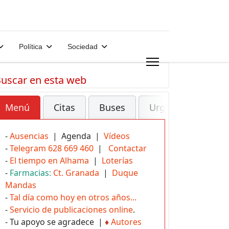
Política
Sociedad
uscar en esta web
Menú
Citas
Buses
Urgencias
-
Ausencias
| Agenda |
Vídeos
-
Telegram 628 669 460
|
Contactar
-
El tiempo en Alhama
|
Loterías
-
Farmacias:
Ct. Granada
|
Duque
Mandas
-
Tal día como hoy en otros años...
-
Servicio de publicaciones online
.
- Tu apoyo se agradece |
♦
Autores