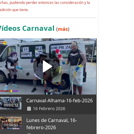
echas, pudiendo perder entonces las consideración y la
adición que tiene.
Vídeos Carnaval
(
más
)
Carnaval-Alhama-16-feb-2026
00:00:32
16 Febrero 2026
Lunes de Carnaval, 16-
00:00:55
febrero-2026