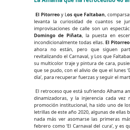
El Pitorreo
y L
os que Faltaban
, comparsas
levanta la curiosidad de cuantos se j
improvisaciones de calle son un espectác
Domingo de Piñata
, la puesta en esc
incondicionalmente todas ellas.
El Pitorreo
ahora no están, pero que siguen part
revitalizando el Carnaval, y Los que Faltab
su multicolor traje y pintura de cara, pusi
que se pudo, con el alivio de que el lunes ‘
día’, para recuperar fuerzas y seguir el mart
El retroceso que está sufriendo Alhama ante
dinamizadoras, y la injerencia cada vez m
promoción institucional, ha sido uno de l
letrillas de este año 2020, algunas de ella
nada más ver asomarse las primeras más
febrero como ‘El Carnaval del cura’, y es q