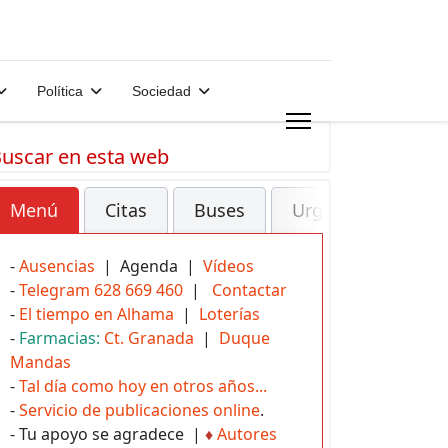
Política
Sociedad
uscar en esta web
Menú
Citas
Buses
Urgencias
-
Ausencias
| Agenda |
Vídeos
-
Telegram 628 669 460
|
Contactar
-
El tiempo en Alhama
|
Loterías
-
Farmacias:
Ct. Granada
|
Duque
Mandas
-
Tal día como hoy en otros años...
-
Servicio de publicaciones online
.
- Tu apoyo se agradece |
♦
Autores