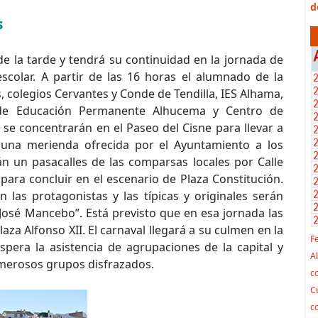
d
s
de la tarde y tendrá su continuidad en la jornada de
escolar. A partir de las 16 horas el alumnado de la
s, colegios Cervantes y Conde de Tendilla, IES Alhama,
o de Educación Permanente Alhucema y Centro de
se concentrarán en el Paseo del Cisne para llevar a
 una merienda ofrecida por el Ayuntamiento a los
án un pasacalles de las comparsas locales por Calle
 para concluir en el escenario de Plaza Constitución.
 las protagonistas y las típicas y originales serán
osé Mancebo”. Está previsto que en esa jornada las
aza Alfonso XII. El carnaval llegará a su culmen en la
F
era la asistencia de agrupaciones de la capital y
A
umerosos grupos disfrazados.
co
C
c