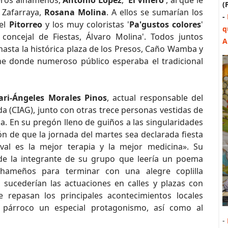
leros alhameños,
Antonio López
, '
El Viñero
', al que le
(
 Zafarraya,
Rosana Molina
. A ellos se sumarían los
-
el
Pitorreo
y los muy coloristas '
Pa'gustos colores
'
q
concejal de Fiestas, Álvaro Molina'. Todos juntos
A
 hasta la histórica plaza de los Presos, Caño Wamba y
sne donde numeroso público esperaba el tradicional
ri-Ángeles Morales Pinos
, actual responsable del
 (CIAG), junto con otras trece personas vestidas de
a. En su pregón lleno de guiños a las singularidades
ción de que la jornada del martes sea declarada fiesta
val es la mejor terapia y la mejor medicina». Su
 de la integrante de su grupo que leería un poema
alhameños para terminar con una alegre coplilla
 sucederían las actuaciones en calles y plazas con
e repasan los principales acontecimientos locales
 párroco un especial protagonismo, así como al
-