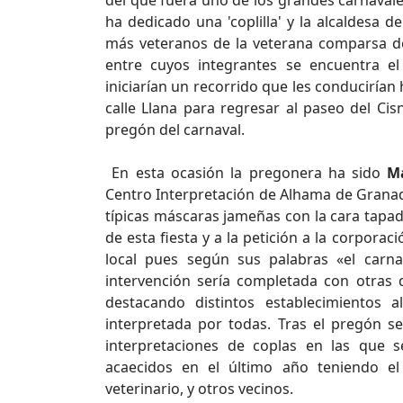
del que fuera uno de los grandes carnava
ha dedicado una 'coplilla' y la alcaldesa de
más veteranos de la veterana comparsa d
entre cuyos integrantes se encuentra el 
iniciarían un recorrido que les conducirían
calle Llana para regresar al paseo del Ci
pregón del carnaval.
En esta ocasión la pregonera ha sido
Ma
Centro Interpretación de Alhama de Granada
típicas máscaras jameñas con la cara tapad
de esta fiesta y a la petición a la corpora
local pues según sus palabras «el carna
intervención sería completada con otras
destacando distintos establecimientos 
interpretada por todas. Tras el pregón se
interpretaciones de coplas en las que s
acaecidos en el último año teniendo el
veterinario, y otros vecinos.