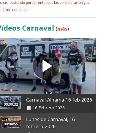
echas, pudiendo perder entonces las consideración y la
adición que tiene.
Vídeos Carnaval
(
más
)
Carnaval-Alhama-16-feb-2026
00:00:32
16 Febrero 2026
Lunes de Carnaval, 16-
00:00:55
febrero-2026