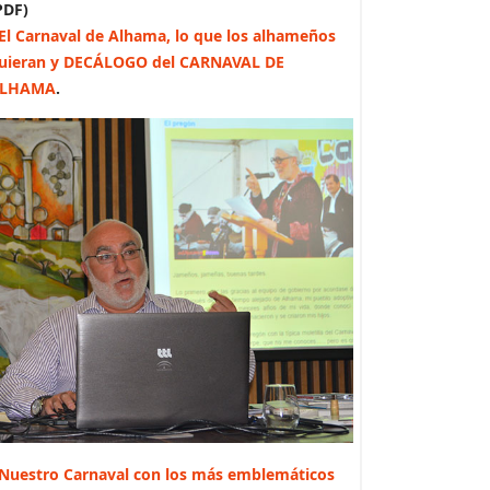
PDF)
El Carnaval de Alhama, lo que los alhameños
uieran y DECÁLOGO del CARNAVAL DE
LHAMA
.
Nuestro Carnaval con los más emblemáticos