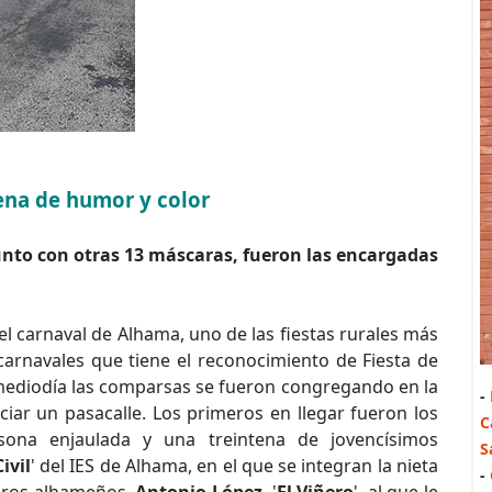
lena de humor y color
unto con otras 13 máscaras, fueron las encargadas
 carnaval de Alhama, uno de las fiestas rurales más
 carnavales que tiene el reconocimiento de Fiesta de
l mediodía las comparsas se fueron congregando en la
-
iar un pasacalle. Los primeros en llegar fueron los
C
sona enjaulada y una treintena de jovencísimos
S
ivil
' del IES de Alhama, en el que se integran la nieta
-