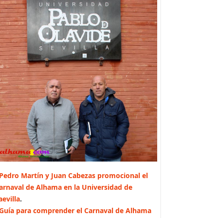
Pedro Martín y Juan Cabezas promocional el
arnaval de Alhama en la Universidad de
aevilla
.
Guía para comprender el Carnaval de Alhama