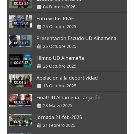
00:02:34
04 Febrero 2026
Entrevistas RFAF
00:15:04
25 Octubre 2025
Presentación Escudo UD Alhameña
00:21:13
25 Octubre 2025
Himno UD Alhameña
00:02:48
25 Octubre 2025
Apelación a la deportividad
00:04:37
13 Octubre 2025
Final UD.Alhameña-Lanjarón
00:08:51
23 Marzo 2025
Jornada 21-feb-2025
00:01:54
21 Febrero 2025