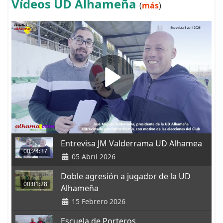
Vídeos UD Alhameña
(
más
)
Entrevisa JM Valderrama UD Alhamea
00:24:37
05 Abril 2026
Doble agresión a jugador de la UD
00:01:28
Alhameña
15 Febrero 2026
Escuela de Porteros