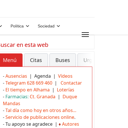
Política
Sociedad
uscar en esta web
Menú
Citas
Buses
Urgencias
-
Ausencias
| Agenda |
Vídeos
-
Telegram 628 669 460
|
Contactar
-
El tiempo en Alhama
|
Loterías
-
Farmacias:
Ct. Granada
|
Duque
Mandas
-
Tal día como hoy en otros años...
-
Servicio de publicaciones online
.
- Tu apoyo se agradece |
♦
Autores