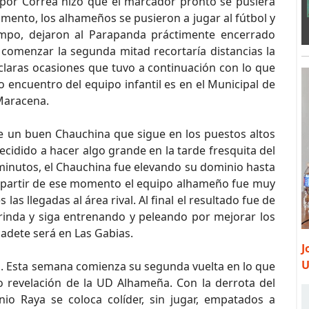
o por Correa hizo que el marcador pronto se pusiera
omento, los alhameños se pusieron a jugar al fútbol y
mpo, dejaron al Parapanda práctimente encerrado
comenzar la segunda mitad recortaría distancias la
 claras ocasiones que tuvo a continuación con lo que
mo encuentro del equipo infantil es en el Municipal de
 Maracena.
 un buen Chauchina que sigue en los puestos altos
 decidido a hacer algo grande en la tarde fresquita del
 minutos, el Chauchina fue elevando su dominio hasta
A partir de ese momento el equipo alhameño fue muy
las llegadas al área rival. Al final el resultado fue de
rinda y siga entrenando y peleando por mejorar los
cadete será en Las Gabias.
J
U
. Esta semana comienza su segunda vuelta en lo que
o revelación de la UD Alhameña. Con la derrota del
io Raya se coloca colíder, sin jugar, empatados a