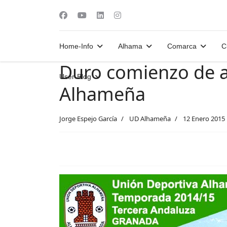
Home-Info
Alhama
Comarca
C
Duro comienzo de a
User-Blog
Alhameña
Jorge Espejo García
UD Alhameña
12 Enero 2015