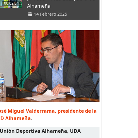
00:02:34
Alhameña
14 Febrero 2025
osé Miguel Valderrama, presidente de la
D Alhameña
.
Unión Deportiva Alhameña, UDA