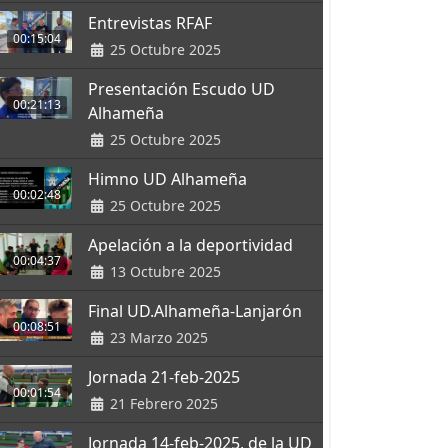
Entrevistas RFAF
00:15:04
25 Octubre 2025
Presentación Escudo UD
00:21:13
Alhameña
25 Octubre 2025
Himno UD Alhameña
00:02:48
25 Octubre 2025
Apelación a la deportividad
00:04:37
13 Octubre 2025
Final UD.Alhameña-Lanjarón
00:08:51
23 Marzo 2025
Jornada 21-feb-2025
00:01:54
21 Febrero 2025
Jornada 14-feb-2025, de la UD