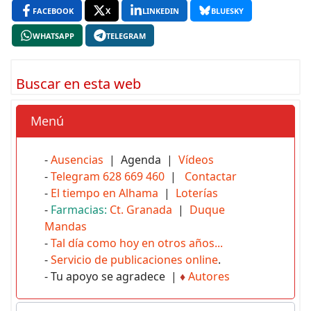
FACEBOOK
X
LINKEDIN
BLUESKY
WHATSAPP
TELEGRAM
Buscar en esta web
Menú
-
Ausencias
| Agenda |
Vídeos
-
Telegram 628 669 460
|
Contactar
-
El tiempo en Alhama
|
Loterías
-
Farmacias:
Ct. Granada
|
Duque
Mandas
-
Tal día como hoy en otros años...
-
Servicio de publicaciones online
.
- Tu apoyo se agradece |
♦
Autores