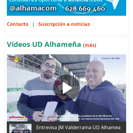
Contacto
|
Suscripción a noticias
Vídeos UD Alhameña
(
más
)
Entrevisa JM Valderrama UD Alhamea
00:24:37