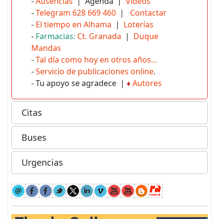
-
Ausencias
| Agenda |
Vídeos
-
Telegram 628 669 460
|
Contactar
-
El tiempo en Alhama
|
Loterías
-
Farmacias:
Ct. Granada
|
Duque
Mandas
-
Tal día como hoy en otros años...
-
Servicio de publicaciones online
.
- Tu apoyo se agradece |
♦
Autores
Citas
Buses
Urgencias