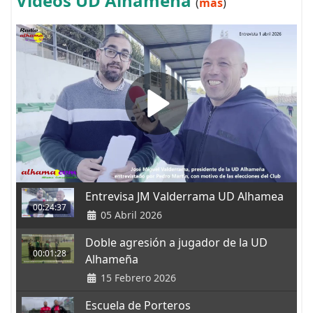
Vídeos UD Alhameña
(
más
)
Entrevisa JM Valderrama UD Alhamea
00:24:37
05 Abril 2026
Doble agresión a jugador de la UD
00:01:28
Alhameña
15 Febrero 2026
Escuela de Porteros