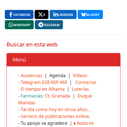
FACEBOOK
X
LINKEDIN
BLUESKY
WHATSAPP
TELEGRAM
Buscar en esta web
Menú
-
Ausencias
| Agenda |
Vídeos
-
Telegram 628 669 460
|
Contactar
-
El tiempo en Alhama
|
Loterías
-
Farmacias:
Ct. Granada
|
Duque
Mandas
-
Tal día como hoy en otros años...
-
Servicio de publicaciones online
.
- Tu apoyo se agradece |
♦
Autores