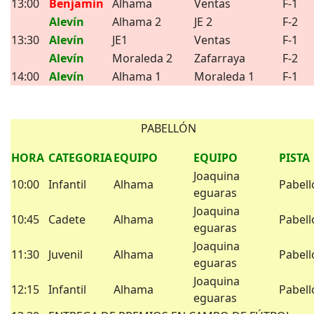
13:00
Benjamín
Alhama
Ventas
F-1
Alevín
Alhama 2
JE 2
F-2
13:30
Alevín
JE1
Ventas
F-1
Alevín
Moraleda 2
Zafarraya
F-2
14:00
Alevín
Alhama 1
Moraleda 1
F-1
PABELLÓN
HORA
CATEGORIA
EQUIPO
EQUIPO
PISTA
Joaquina
10:00
Infantil
Alhama
Pabell
eguaras
Joaquina
10:45
Cadete
Alhama
Pabell
eguaras
Joaquina
11:30
Juvenil
Alhama
Pabell
eguaras
Joaquina
12:15
Infantil
Alhama
Pabell
eguaras