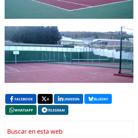
FACEBOOK
X
LINKEDIN
BLUESKY
WHATSAPP
TELEGRAM
Buscar en esta web