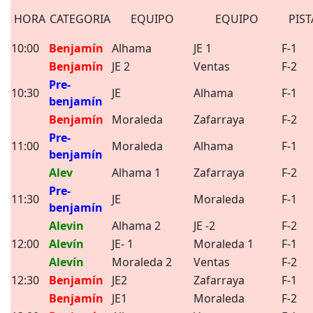
HORA
CATEGORIA
EQUIPO
EQUIPO
PIST
10:00
Benjamín
Alhama
JE 1
F-1
Benjamín
JE 2
Ventas
F-2
Pre-
10:30
JE
Alhama
F-1
benjamín
Benjamín
Moraleda
Zafarraya
F-2
Pre-
11:00
Moraleda
Alhama
F-1
benjamín
Alev
Alhama 1
Zafarraya
F-2
Pre-
11:30
JE
Moraleda
F-1
benjamín
Alevin
Alhama 2
JE -2
F-2
12:00
Alevín
JE- 1
Moraleda 1
F-1
Alevín
Moraleda 2
Ventas
F-2
12:30
Benjamín
JE2
Zafarraya
F-1
Benjamín
JE1
Moraleda
F-2