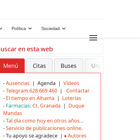
Política
Sociedad
uscar en esta web
Menú
Citas
Buses
Urgencias
-
Ausencias
| Agenda |
Vídeos
-
Telegram 628 669 460
|
Contactar
-
El tiempo en Alhama
|
Loterías
-
Farmacias:
Ct. Granada
|
Duque
Mandas
-
Tal día como hoy en otros años...
-
Servicio de publicaciones online
.
- Tu apoyo se agradece |
♦
Autores