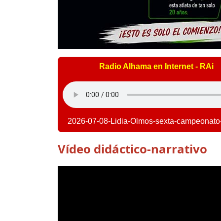
Radio Alhama en Internet - RAi
2026-07-08-Lidia-Olmos-sexta-campeonato-
Vídeo didáctico-narrativo