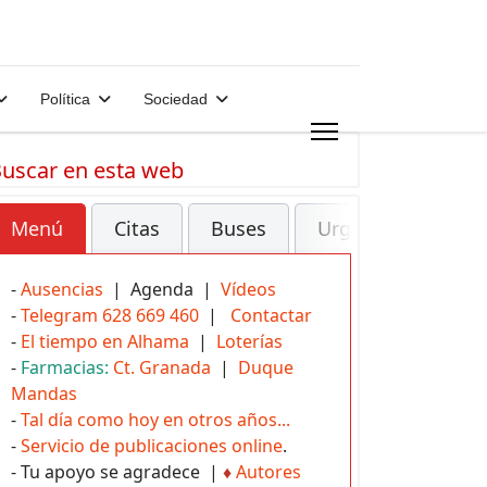
Política
Sociedad
uscar en esta web
Menú
Citas
Buses
Urgencias
-
Ausencias
| Agenda |
Vídeos
-
Telegram 628 669 460
|
Contactar
-
El tiempo en Alhama
|
Loterías
-
Farmacias:
Ct. Granada
|
Duque
Mandas
-
Tal día como hoy en otros años...
-
Servicio de publicaciones online
.
- Tu apoyo se agradece |
♦
Autores