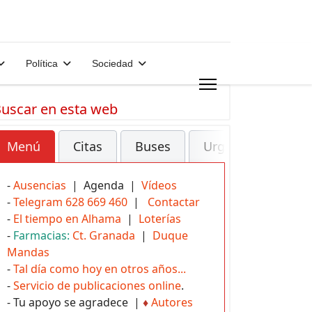
Política
Sociedad
uscar en esta web
Menú
Citas
Buses
Urgencias
-
Ausencias
| Agenda |
Vídeos
-
Telegram 628 669 460
|
Contactar
-
El tiempo en Alhama
|
Loterías
-
Farmacias:
Ct. Granada
|
Duque
Mandas
-
Tal día como hoy en otros años...
-
Servicio de publicaciones online
.
- Tu apoyo se agradece |
♦
Autores