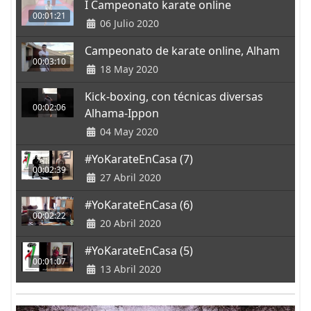
I Campeonato karate online
00:01:21
06 Julio 2020
Campeonato de karate online, Alham
00:03:10
18 May 2020
Kick-boxing, con técnicas diversas
00:02:06
Alhama-Ippon
04 May 2020
#YoKarateEnCasa (7)
00:02:39
27 Abril 2020
#YoKarateEnCasa (6)
00:02:22
20 Abril 2020
#YoKarateEnCasa (5)
00:01:07
13 Abril 2020