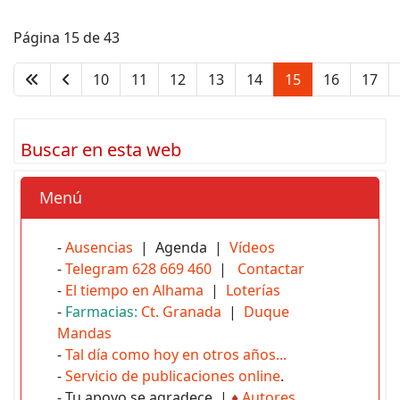
Página 15 de 43
10
11
12
13
14
15
16
17
Buscar en esta web
Menú
-
Ausencias
| Agenda |
Vídeos
-
Telegram 628 669 460
|
Contactar
-
El tiempo en Alhama
|
Loterías
-
Farmacias:
Ct. Granada
|
Duque
Mandas
-
Tal día como hoy en otros años...
-
Servicio de publicaciones online
.
- Tu apoyo se agradece |
♦
Autores