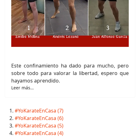
Este confinamiento ha dado para mucho, pero
sobre todo para valorar la libertad, espero que
hayamos aprendido.
Leer más…
#YoKarateEnCasa (7)
#YoKarateEnCasa (6)
#YoKarateEnCasa (5)
#YoKarateEnCasa (4)