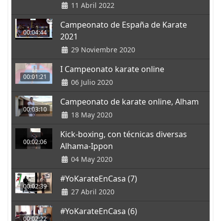
11 Abril 2022
Campeonato de España de Karate
00:04:44
2021
29 Noviembre 2020
I Campeonato karate online
00:01:21
06 Julio 2020
Campeonato de karate online, Alham
00:03:10
18 May 2020
Kick-boxing, con técnicas diversas
00:02:06
Alhama-Ippon
04 May 2020
#YoKarateEnCasa (7)
00:02:39
27 Abril 2020
#YoKarateEnCasa (6)
00:02:22