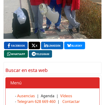
FACEBOOK
X
LINKEDIN
BLUESKY
WHATSAPP
TELEGRAM
Buscar en esta web
Menú
-
Ausencias
| Agenda |
Vídeos
-
Telegram 628 669 460
|
Contactar