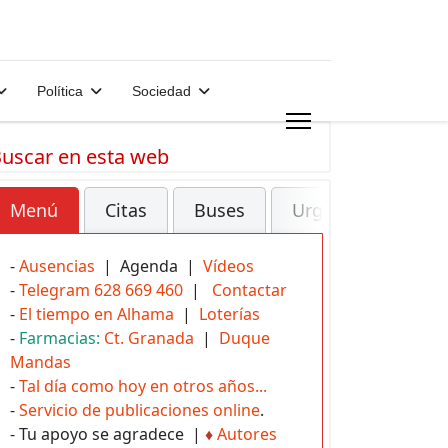
Política
Sociedad
uscar en esta web
Menú
Citas
Buses
Urgencias
-
Ausencias
| Agenda |
Vídeos
-
Telegram 628 669 460
|
Contactar
-
El tiempo en Alhama
|
Loterías
-
Farmacias:
Ct. Granada
|
Duque
Mandas
-
Tal día como hoy en otros años...
-
Servicio de publicaciones online
.
- Tu apoyo se agradece |
♦
Autores