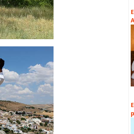
E
A
E
p