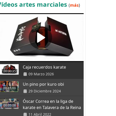
Vídeos artes marciales
(
más
)
Caja recuerdos karate
00:00:35
09 Marzo 2026
Un pino por kuro obi
00:15:00
29 Diciembre 2024
Óscar Correa en la liga de
00:05:28
karate en Talavera de la Reina
11 Abril 2022