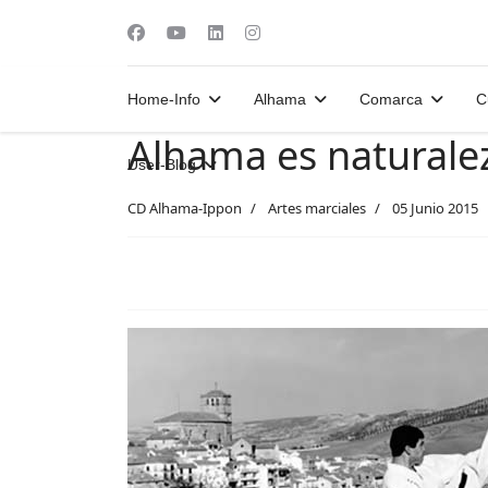
Home-Info
Alhama
Comarca
C
Alhama es naturalez
User-Blog
CD Alhama-Ippon
Artes marciales
05 Junio 2015