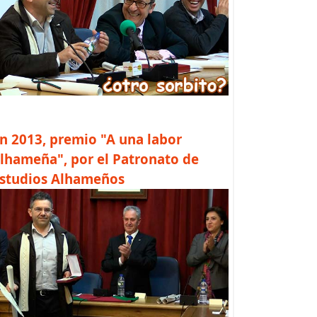
n 2013, premio "A una labor
lhameña", por el Patronato de
studios Alhameños