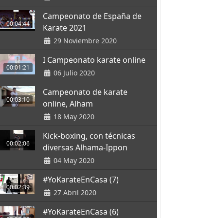
Campeonato de España de
00:04:44
Karate 2021
29 Noviembre 2020
I Campeonato karate online
00:01:21
06 Julio 2020
Campeonato de karate
00:03:10
online, Alham
18 May 2020
Kick-boxing, con técnicas
00:02:06
diversas Alhama-Ippon
04 May 2020
#YoKarateEnCasa (7)
00:02:39
27 Abril 2020
#YoKarateEnCasa (6)