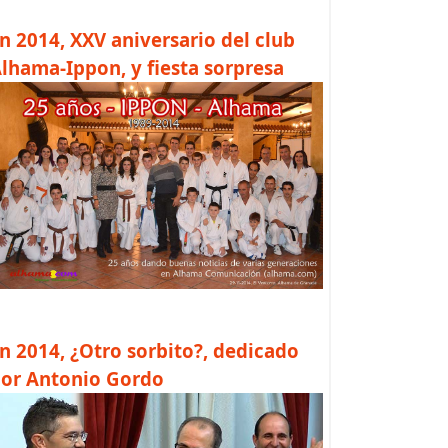
n 2014, XXV aniversario del club
lhama-Ippon, y fiesta sorpresa
n 2014, ¿Otro sorbito?, dedicado
or Antonio Gordo