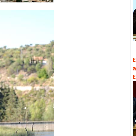
E
a
E