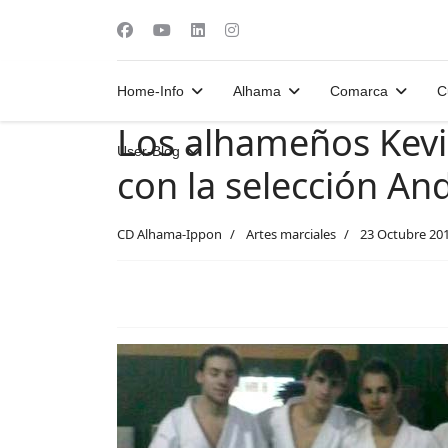
Home-Info
Alhama
Comarca
C
Los alhameños Kev
User-Blog
con la selección An
CD Alhama-Ippon
Artes marciales
23 Octubre 20