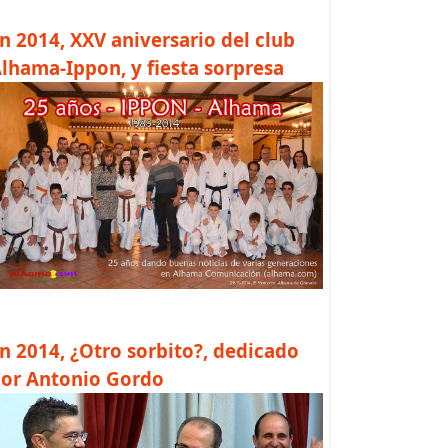
n 2014, XXV aniversario del club
lhama-Ippon, y fiesta sorpresa
n 2014, ¿Otro sorbito?, dedicado
or Antonio Gordo