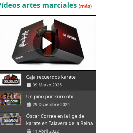
Vídeos artes marciales
(
más
)
Caja recuerdos karate
00:00:35
09 Marzo 2026
Un pino por kuro obi
00:15:00
29 Diciembre 2024
Óscar Correa en la liga de
00:05:28
karate en Talavera de la Reina
11 Abril 2022