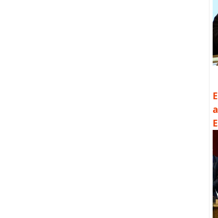
E
a
E