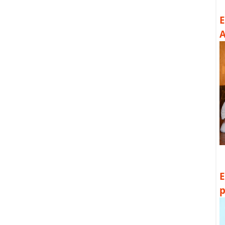
E
A
E
p