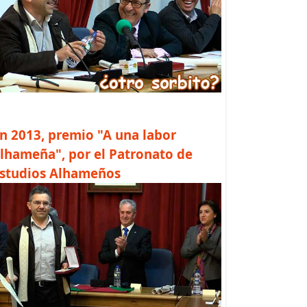
n 2013, premio "A una labor
lhameña", por el Patronato de
studios Alhameños