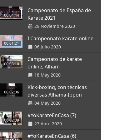
Campeonato de España de
00:04:44
Karate 2021
29 Noviembre 2020
I Campeonato karate online
00:01:21
06 Julio 2020
Campeonato de karate
00:03:10
online, Alham
18 May 2020
Kick-boxing, con técnicas
00:02:06
diversas Alhama-Ippon
04 May 2020
#YoKarateEnCasa (7)
00:02:39
27 Abril 2020
#YoKarateEnCasa (6)