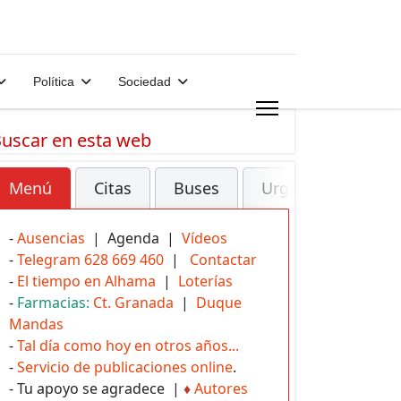
Política
Sociedad
uscar en esta web
Menú
Citas
Buses
Urgencias
-
Ausencias
| Agenda |
Vídeos
-
Telegram 628 669 460
|
Contactar
-
El tiempo en Alhama
|
Loterías
-
Farmacias:
Ct. Granada
|
Duque
Mandas
-
Tal día como hoy en otros años...
-
Servicio de publicaciones online
.
- Tu apoyo se agradece |
♦
Autores