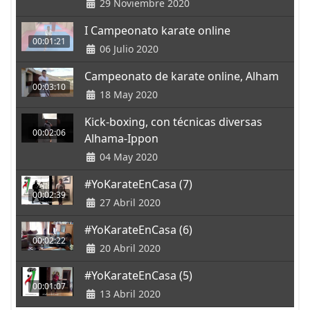
29 Noviembre 2020
I Campeonato karate online
00:01:21
06 Julio 2020
Campeonato de karate online, Alham
00:03:10
18 May 2020
Kick-boxing, con técnicas diversas
00:02:06
Alhama-Ippon
04 May 2020
#YoKarateEnCasa (7)
00:02:39
27 Abril 2020
#YoKarateEnCasa (6)
00:02:22
20 Abril 2020
#YoKarateEnCasa (5)
00:01:07
13 Abril 2020