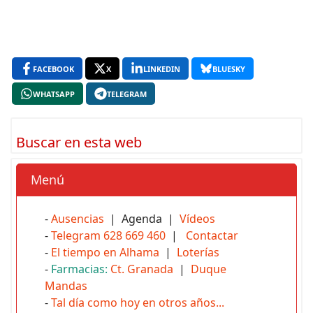
FACEBOOK
X
LINKEDIN
BLUESKY
WHATSAPP
TELEGRAM
Buscar en esta web
Menú
-
Ausencias
| Agenda |
Vídeos
-
Telegram 628 669 460
|
Contactar
-
El tiempo en Alhama
|
Loterías
-
Farmacias:
Ct. Granada
|
Duque
Mandas
-
Tal día como hoy en otros años...