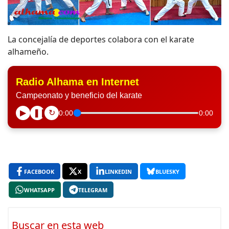
La concejalía de deportes colabora con el karate
alhameño.
Radio Alhama en Internet
Campeonato y beneficio del karate
▶
❚❚
↻
0:00
0:00
FACEBOOK
X
LINKEDIN
BLUESKY
WHATSAPP
TELEGRAM
Buscar en esta web