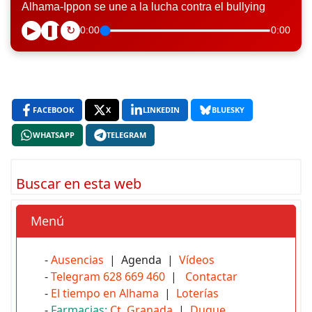
Alhama-Ippon se une a la lucha contra el bullying
▶
❚❚
↻
0:00
0:00
FACEBOOK
X
LINKEDIN
BLUESKY
WHATSAPP
TELEGRAM
Buscar en esta web
Menú
-
Ausencias
| Agenda |
Vídeos
-
Telegram 628 669 460
|
Contactar
-
El tiempo en Alhama
|
Loterías
-
Farmacias:
Ct. Granada
|
Duque