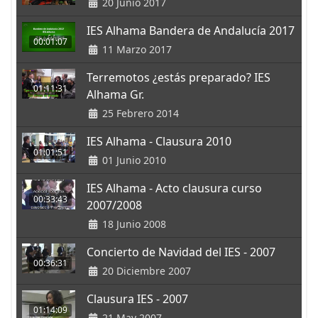
20 Junio 2017
IES Alhama Bandera de Andalucía 2017
00:01:07
11 Marzo 2017
Terremotos ¿estás preparado? IES
01:11:31
Alhama Gr.
25 Febrero 2014
IES Alhama - Clausura 2010
01:01:51
01 Junio 2010
IES Alhama - Acto clausura curso
00:33:43
2007/2008
18 Junio 2008
Concierto de Navidad del IES - 2007
00:36:31
20 Diciembre 2007
Clausura IES - 2007
01:14:09
21 May 2007