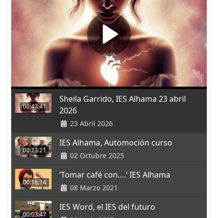
Sheila Garrido, IES Alhama 23 abril
00:43:41
2026
23 Abril 2026
IES Alhama, Automoción curso
00:23:21
02 Octubre 2025
‘Tomar café con….’ IES Alhama
00:16:14
08 Marzo 2021
IES Word, el IES del futuro
00:03:47