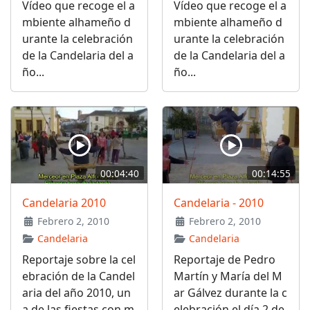
Vídeo que recoge el a
Vídeo que recoge el a
mbiente alhameño d
mbiente alhameño d
urante la celebración
urante la celebración
de la Candelaria del a
de la Candelaria del a
ño...
ño...
00:04:40
00:14:55
Candelaria 2010
Candelaria - 2010
Febrero 2, 2010
Febrero 2, 2010
Candelaria
Candelaria
Reportaje sobre la cel
Reportaje de Pedro
ebración de la Candel
Martín y María del M
aria del año 2010, un
ar Gálvez durante la c
a de las fiestas con m
elebración el día 2 de