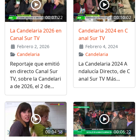
00:07:22
00:10:02
La Candelaria 2026 en
Candelaria 2024 en C
Canal Sur TV
anal Sur TV
Febrero 2, 2026
Febrero 4, 2024
Candelaria
Candelaria
Reportaje que emitió
La Candelaria 2024 A
en directo Canal Sur
ndalucía Directo, de C
TV, sobre la Candelari
anal Sur TV Más...
a de 2026, el 2 de...
00:04:58
00:06:22