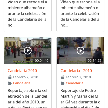
Vídeo que recoge el a
Vídeo que recoge el a
mbiente alhameño d
mbiente alhameño d
urante la celebración
urante la celebración
de la Candelaria del a
de la Candelaria del a
ño...
ño...
00:04:40
00:14:55
Candelaria 2010
Candelaria - 2010
Febrero 2, 2010
Febrero 2, 2010
Candelaria
Candelaria
Reportaje sobre la cel
Reportaje de Pedro
ebración de la Candel
Martín y María del M
aria del año 2010, un
ar Gálvez durante la c
a de las fiestas con m
elebración el día 2 de