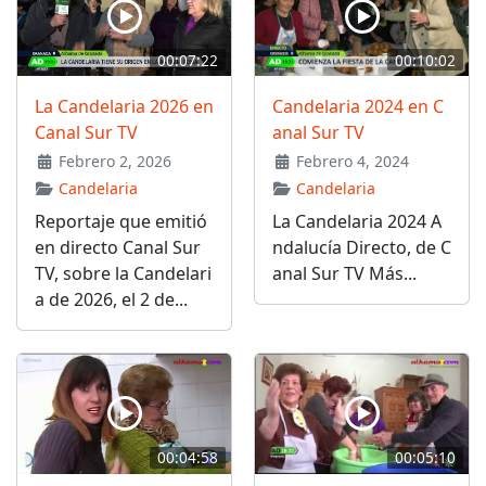
00:07:22
00:10:02
La Candelaria 2026 en
Candelaria 2024 en C
Canal Sur TV
anal Sur TV
Febrero 2, 2026
Febrero 4, 2024
Candelaria
Candelaria
Reportaje que emitió
La Candelaria 2024 A
en directo Canal Sur
ndalucía Directo, de C
TV, sobre la Candelari
anal Sur TV Más...
a de 2026, el 2 de...
00:04:58
00:05:10