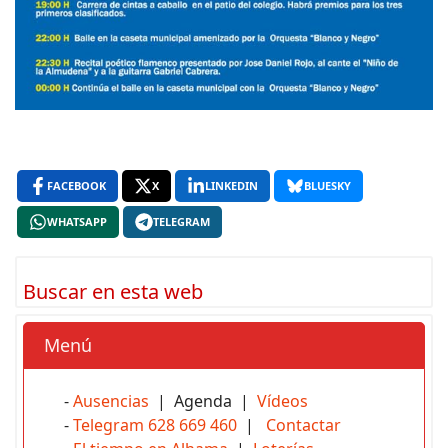
FACEBOOK
X
LINKEDIN
BLUESKY
WHATSAPP
TELEGRAM
Buscar en esta web
Menú
-
Ausencias
| Agenda |
Vídeos
-
Telegram 628 669 460
|
Contactar