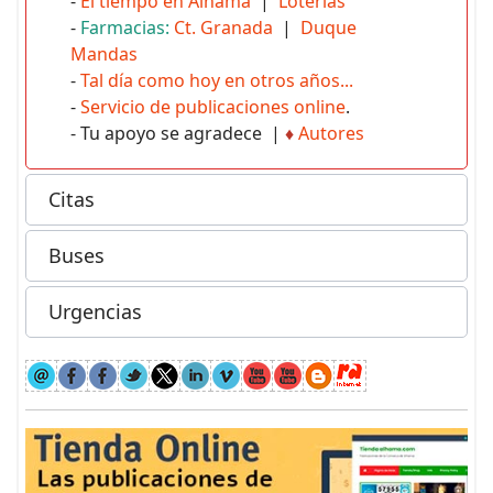
-
El tiempo en Alhama
|
Loterías
-
Farmacias:
Ct. Granada
|
Duque
Mandas
-
Tal día como hoy en otros años...
-
Servicio de publicaciones online
.
- Tu apoyo se agradece |
♦
Autores
Citas
Buses
Urgencias